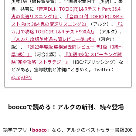
英検1級（優良賞受賞）、全国通訳案内士（英語）。著
書、共著に
『音声DL付 TOEIC(R)L&Rテスト Part 3&4
鬼の変速リスニング1』
、
『音声DL付 TOEIC(R) L&Rテ
スト Part 3&4 鬼の変速リスニング2』
（アルク）、
『2
カ月で攻略 TOEIC(R) L&R テスト900点!』
（アルク）、
『2022年度版英検過去問レビュー準1級』
（河合出
版）、
『2022年度版 英検過去問レビュー 準1級（3級～
準1級）』
（河合出版）、
『英語4技能 スピーキング試
験“完全攻略”ストラテジー』
（IBCパブリッシング）な
どがある。宝塚歌劇と沖縄にときめく。 Twitter：
@JoyJPN
boocoで読める！アルクの新刊、続々登場
語学アプリ「
booco
」なら、アルクのベストセラー書籍200