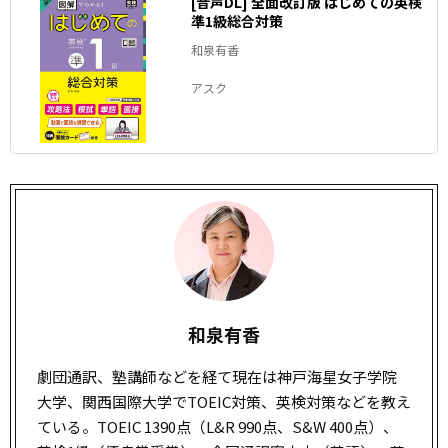
[音声DL] 全面改訂版 はじめての英検
準1級総合対策
和泉有香
アスク
和泉有香
劇団通訳、塾講師などを経て現在は神戸海星女子学院
大学、関西国際大学でTOEIC対策、英検対策などを教え
ている。TOEIC 1390点（L&R 990点、S&W 400点）、