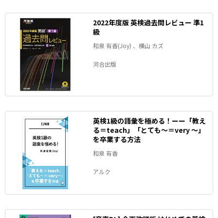
2022年度版 英検過去問レビュー 準1
級
和泉 有香(Joy) 、横山 カズ
河合出版
英検1級の語彙を極める！ーー「教え
る＝teach」「とても～＝very ～」
を卒業する方法
和泉 有香
アルク