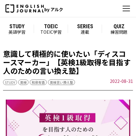
by アルク
STUDY
TOEIC
SERIES
QUIZ
英語学習
TOEIC学習
連載
練習問題
意識して積極的に使いたい「ディスコ
ースマーカー」【英検1級取得を目指す
人のための言い換え塾】
2022-08-31
STUDY
英検
和泉有香
英検言い換え塾