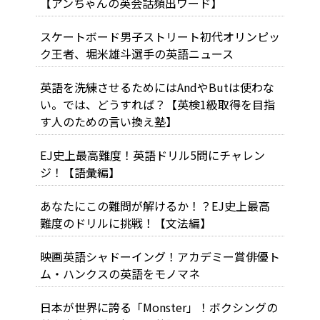
【アンちゃんの英会話頻出ワード】
スケートボード男子ストリート初代オリンピッ
ク王者、堀米雄斗選手の英語ニュース
英語を洗練させるためにはAndやButは使わな
い。では、どうすれば？【英検1級取得を目指
す人のための言い換え塾】
EJ史上最高難度！英語ドリル5問にチャレン
ジ！【語彙編】
あなたにこの難問が解けるか！？EJ史上最高
難度のドリルに挑戦！【文法編】
映画英語シャドーイング！アカデミー賞俳優ト
ム・ハンクスの英語をモノマネ
日本が世界に誇る「Monster」！ボクシングの