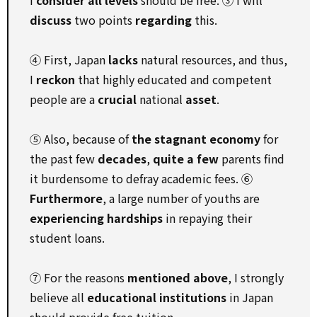
I
consider
all levels
should be free. ③ I will
discuss
two points
regarding
this.
④ First, Japan
lacks
natural resources, and thus,
I
reckon
that highly educated and competent
people are a
crucial
national
asset
.
⑤ Also, because of
the stagnant economy
for
the past few
decades
,
quite a few
parents find
it burdensome to defray academic fees. ⑥
Furthermore
, a large number of youths are
experiencing hardships
in repaying their
student loans.
⑦ For the reasons
mentioned above
, I strongly
believe all
educational institutions
in Japan