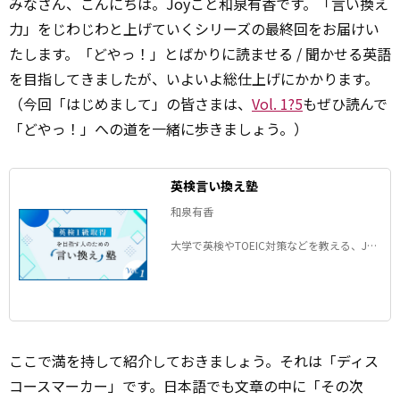
みなさん、こんにちは。Joyこと和泉有香です。「言い換え
力」をじわじわと上げていくシリーズの最終回をお届けい
たします。「どやっ！」とばかりに読ませる / 聞かせる英語
を目指してきましたが、いよいよ総仕上げにかかります。
（今回「はじめまして」の皆さまは、
Vol. 1?5
もぜひ読んで
「どやっ！」への道を一緒に歩きましょう。）
英検言い換え塾
和泉有香
大学で英検やTOEIC対策などを教える、Joy
こと和泉有香さん。連載「英検1級取得を目
指す人のための言い換え塾」では、「いつ
も同じ英語ばかり使ってしまう」とお悩み
の方へ向けて、表現を豊かにするヒントを
ご紹介します。
ここで満を持して紹介しておきましょう。それは「ディス
コースマーカー」です。日本語でも文章の中に「その次