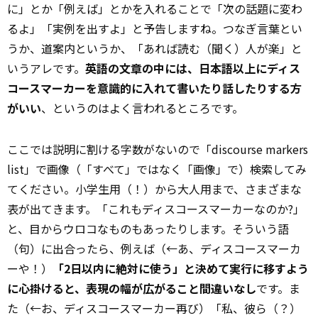
に」とか「例えば」とかを入れることで「次の話題に変わ
るよ」「実例を出すよ」と予告しますね。つなぎ言葉とい
うか、道案内というか、「あれば読む（聞く）人が楽」と
いうアレです。
英語の文章の中には、日本語以上にディス
コースマーカーを意識的に入れて書いたり話したりする方
がいい
、というのはよく言われるところです。
ここでは説明に割ける字数がないので「discourse markers
list」で画像（「すべて」ではなく「画像」で）検索してみ
てください。小学生用（！）から大人用まで、さまざまな
表が出てきます。「これもディスコースマーカーなのか?」
と、目からウロコなものもあったりします。そういう語
（句）に出合ったら、例えば（←あ、ディスコースマーカ
ーや！）
「2日以内に絶対に使う」と決めて実行に移すよう
に心掛けると、表現の幅が広がること間違いなし
です。ま
た（←お、ディスコースマーカー再び）「私、彼ら（？）