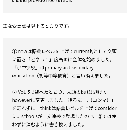
should provide free tuition.
主な変更点は
以下の
とおりです。
①
nowは語彙レベルを上げてcurrentlyとして文頭
に置き「どやっ！」度高めに全体を始めました。
「小中学校」はprimary and secondary
education（初等中等教育）と言い換えました。
②
Vol. 5で述べたとおり、文頭のbutは避けて
howeverに変更しました。後ろに「,（コンマ）」
を忘れずに。thinkは語彙レベルを上げてconsider
に。schoolsが二文連続で登場したので、②では使
わずに済むように書き換えました。