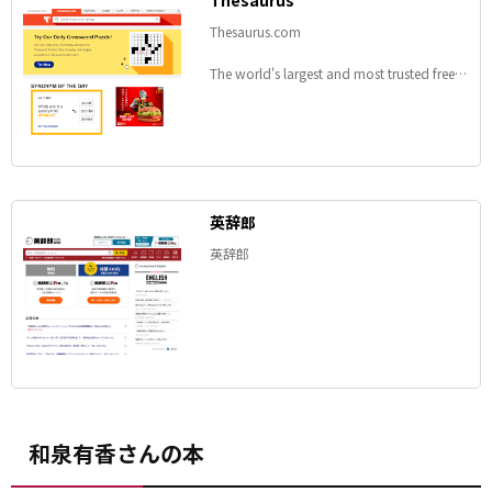
Thesaurus
Thesaurus.com
The world's largest and most trusted free
online thesaurus. For over 20 years,
Thesaurus.com has been helping millions
of people improve their mastery of ...
英辞郎
英辞郎
和泉有香さんの本