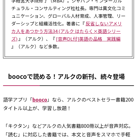
学経営大学院修了（MBA）。ジャパン・インターカル
チュラル・コンサルティング社社長。専門は異文化コミ
ュニケーション、グローバル人材育成、人事管理、リー
ダーシップと組織活性化。著書に『
反省しないアメリ
カ人をあつかう方法34 (アルク はたらく×英語シリー
ズ)
』（アルク）、『
[音声DL付]英語の品格 実践編
』（アルク）など多数。
boocoで読める！アルクの新刊、続々登場
語学アプリ「
booco
」なら、アルクのベストセラー書籍200
タイトル以上が、学習し放題！
「キクタン」などアルクの人気書籍800冊以上が音声対応。
「読む」に対応した書籍では、本文と音声をスマホで手軽