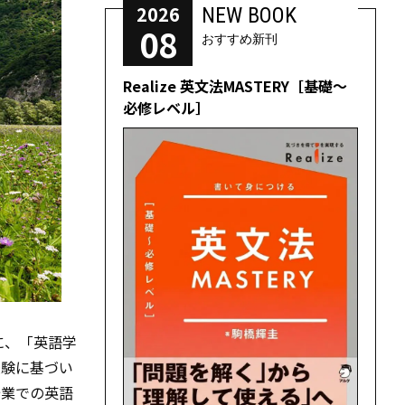
2026
NEW BOOK
08
おすすめ新刊
Realize 英文法MASTERY［基礎～
必修レベル］
筆陣に、「英語学
経験に基づい
企業での英語