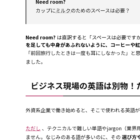
Need
room?
カップに
ミルク
のためのスペースは必要？
Need
room?
は直訳すると「スペースは必要です
を足しても中身があふれないように、コーヒーや
「前回旅行したときは一度も耳にしなかった」と
ました。
ビジネス現場の英語は別物！
外資系
企業
で働き始めると、そこで使われる英語
ただし
、テクニカルで難しい単語やjargon（
ません。なじみのある語が多いのに、その
選び方