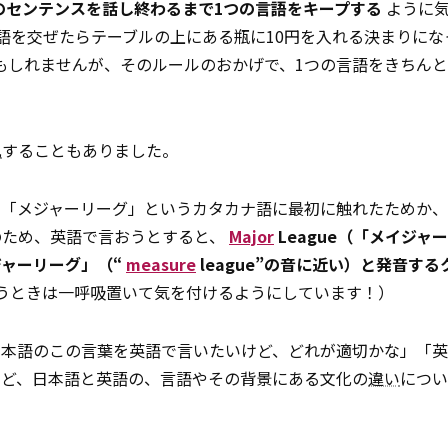
のセンテンスを話し終わるまで1つの言語をキープする
ように気
語を交ぜたらテーブルの上にある瓶に10円を入れる決まりにな
もしれませんが、そのルールのおかげで、1つの言語をきちん
乱
することもありました。
の「メジャーリーグ」というカタカナ語に最初に触れたためか
のため、英語で言おうとすると、
Major
League（「メイジャ
ャーリーグ」（“
measure
league”の音に近い）と発音する
と言うときは一呼吸置いて気を付けるようにしています！）
日本語のこの言葉を英語で言いたいけど、どれが適切かな」「
など、日本語と英語の、言語やその背景にある文化の
違い
につい