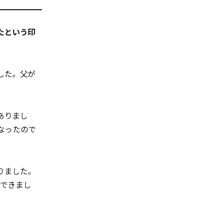
たという印
した。父が
ありまし
になったので
りました。
解できまし