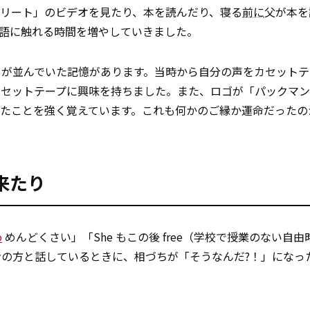
リート」のビデオを見たり、本を読んだり、寝る
前に
父が本を
英語に触れる時間を増やしていきました。
NAL』が並んでいた記憶があります。当時から自分の声をカセット
カセットテープに興味を持ちました。また、ロゴが「パックマ
いたことを強く覚えています。これも何かのご縁か運命だったの
来たり
o
めんどくさい」「She もこの後 free（学校で授業のない自
の方と話しているときに、相づちが「そうなんだ?！」になっ
。