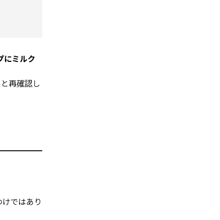
プにミルク
いと再
確認
し
わけではあり
。