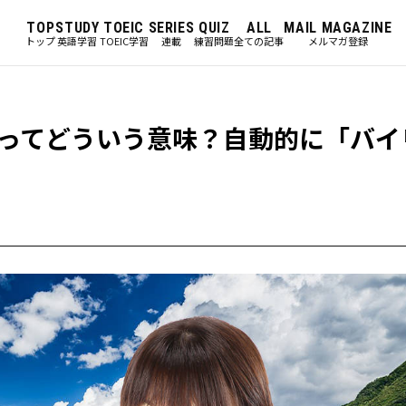
TOP
STUDY
TOEIC
SERIES
QUIZ
ALL
MAIL MAGAZINE
トップ
英語学習
TOEIC学習
連載
練習問題
全ての記事
メルマガ登録
m?」ってどういう意味？自動的に「バ