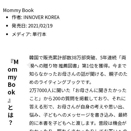
Mommy Book
作者:
INNOVER KOREA
発売日:
2021/02/19
メディア:
単行本
韓国で販売累計部数38万部突破、5年連続「両
『M
親への贈り物 推薦図書」第1位を獲得。今まで
om
知らなかったお母さんの話が聞ける、親子のた
my
めのライティングブックです。
Bo
2万7000人に聞いた「お母さんに聞きたかった
ok
こと」から200の質問を掲載しており、それに
』
と
答える形で、お母さんが自身の考えや思い出、
は
悩み、子どもへのメッセージを書き込み、最終
？
的に本書を子どもへと渡します。普段は機会が