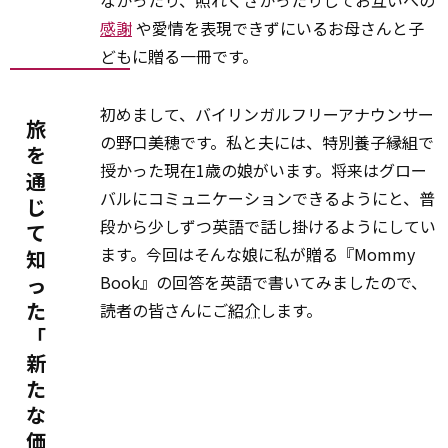
なかったり、照れくさかったりしてお互いへの
感謝
や愛情を表現できずにいるお母さんと子
どもに贈る一冊です。
初めまして、バイリンガルフリーアナウンサー
旅
の野口美穂です。私と夫には、特別養子縁組で
を
授かった現在1歳の娘がいます。将来はグロー
通
バルにコミュニケーションできるようにと、普
じ
段から少しずつ英語で話し掛けるようにしてい
て
ます。今回はそんな娘に私が贈る『Mommy
知
っ
Book』の回答を英語で書いてみましたので、
た
読者の皆さんにご
紹介
します。
「
新
た
な
価