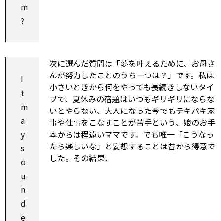
m
?
次に選んだ質問は「夢を叶えるために、お母さ
んが努力したことのうち一つは？」です。私は
I
小さいときから何をやっても長続きしないタイ
t
プで、夏休みの宿題はいつもギリギリにならな
m
いとやらない、大人になった今でもテキパキ家
a
事や仕事をこなすことが苦手という、娘のお手
y
本からは程遠いママです。でも唯一「こうなっ
たら楽しいな」と妄想することは昔から得意で
s
した。その結果、
o
u
n
d
e