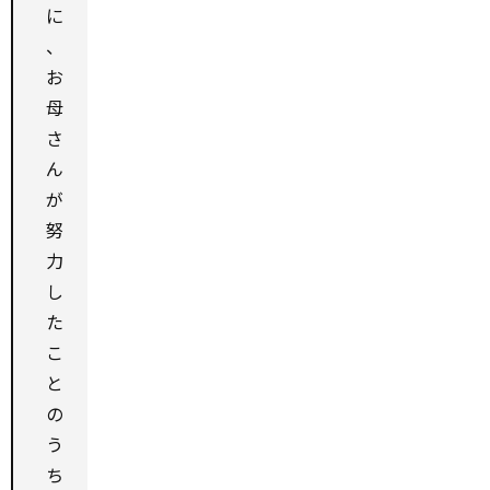
に
、
お
母
さ
ん
が
努
力
し
た
こ
と
の
う
ち