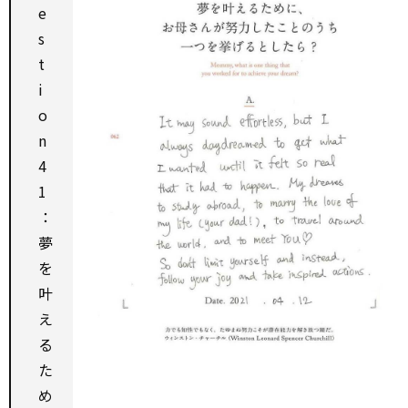
e
s
t
i
o
n
4
1
：
夢
を
叶
え
る
た
め