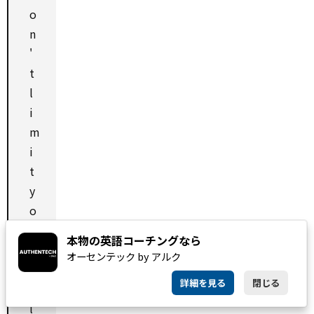
o
n
'
t
l
i
m
i
t
y
o
u
本物の英語コーチングなら
r
オーセンテック by アルク
s
詳細を見る
閉じる
e
l