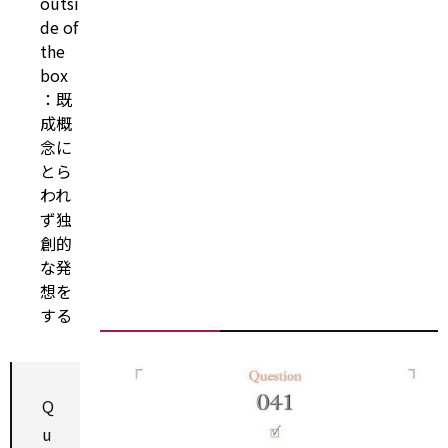
outsi
de of
the
box
：既
成概
念に
とら
われ
ず独
創的
な発
想を
する
Q
u