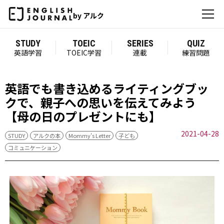
by アルク
STUDY
TOEIC
SERIES
QUIZ
英語学習
TOEIC学習
連載
練習問題
英語でも書き込めるライティングブッ
クで、親子への思いを伝えてみよう
【母の日のプレゼントにも】
2021-04-28
STUDY
アルクの本
Mommy's Letter
子ども
コミュニケーション