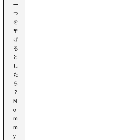
一
つ
を
挙
げ
る
と
し
た
ら
？
M
o
m
m
y