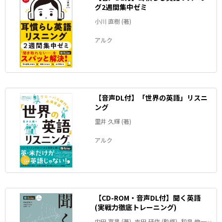
グ2週間集中ゼミ
小川 直樹 (著)
アルク
【音声DL付】「世界の英語」リスニ
ング
里井 久輝 (著)
アルク
【CD-ROM・音声DL付】聞く英語
(実戦力徹底トレーニング)
内田 富男 (著), 吉田 研作 (監修), 和泉 伸一