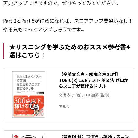
実
力
アップできますので、ぜひやってみてください。
Part 2とPart 5が得意になれば、スコアアップ間
違い
なし！
やる気もぐっとアップしそうですね。
★リスニングを学ぶためのおススメ参考書4
選はこちら！
【全英文音声・解説音声DL付】
TOEIC(R) L&Rテスト 英文法 ゼロか
らスコアが稼げるドリル
高橋 恭子 (著), TEX 加藤 (監修)
アルク
【音声DL付】耳慣らし英語リスニン