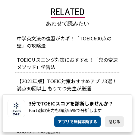
RELATED
あわせて読みたい
中学英文法の復習がカギ！「TOEIC600点の
壁」の攻略法
TOEICリスニング対策におすすめ！「鬼の変速
メソッド」学習法
【2021年版】TOEIC対策おすすめアプリ3選！
満点90回以上 もりてつ先生が厳選
日常生活が英会話上達のチャンスになる！一度
3分でTOEICスコアを診断しませんか？
試してほしい「つぶやき」練習法
Part別の実力も精度95％で分析します
アプリで無料診断する
閉じる
英語力アップのカギ！中学英文法をやり直すた
めのおすすめ勉強法