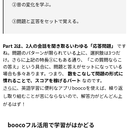
②音の
変化
を学ぶ。
③
問題
と正答をセットで覚える。
Part 2は、2人の会話を聞き取るいわゆる「応答問題」
です
ね。問題のパターンが限られている上に、選択肢は3つだ
け。さらに上記の特長③にもある通り、「この質問ならこ
の答え」という具合に、問題と答えがセットになっている
場合も多々あります。つまり、
数をこなして問題の形式に
慣れることで、スコアを稼げるパート
なのです。
さらに
、英語学習に便利なアプリboocoを使えば、繰り返
し取り組むことが苦にならないので、解答力がどんどん上
がるはず！
boocoフル活用で学習がはかどる