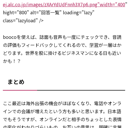
ej.alc.co.jp/images/zXArYdUdFnnh3X7p6.png"width="400
"
hight="800" alt="回答一覧" loading="lazy"
class="lazyload" />
boocoを使えば、誌面も音声も一度にチェックでき、音読
の評価もフィードバックしてくれるので、
学習
が一層はか
どります。世界を股に掛けるビジネスマンになる日も近い
かも！？
まとめ
ここ最近は海外出張の機会がほぼなくなり、電話やオンラ
インでの会議が増えたという方も多いと思います。日本語
でもそうですが、オンラインだと相手のちょっとした表情
の変化がわかりづらいもの。
お互い
の意思は、明確に言葉