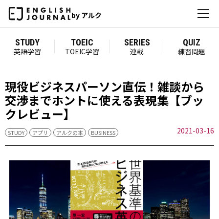
by アルク
STUDY
TOEIC
SERIES
QUIZ
英語学習
TOEIC学習
連載
練習問題
現役ビジネスパーソン直伝！雑談から
交渉までホントに使える表現集【ブッ
クレビュー】
2021-03-16
STUDY
アプリ
アルクの本
BUSINESS