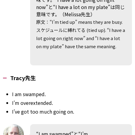
now”と“I have a lot on my plate”は同じ
意味です。（Melissa先生）
原文：“I’m tied up” means they are busy.
スケジュールに縛れてる (tied up). “I have a
lot going on
right
now” and “I have a lot
on my plate” have the same meaning.
Tracy先生
I am swamped.
I’m overextended.
I’ve got too much going on.
“I am swamped”と“I’m