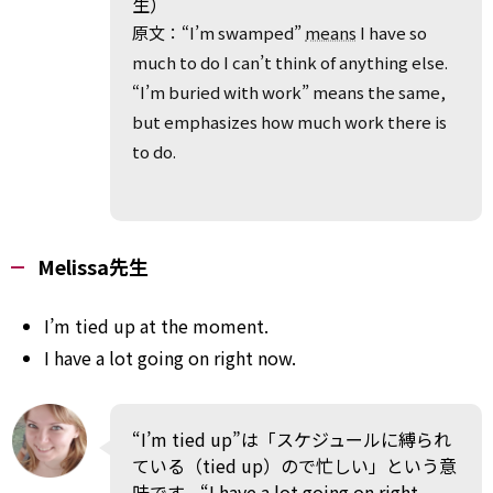
生）
原文：“I’m swamped”
means
I have so
much to do I can’t think of anything else.
“I’m buried with work” means the same,
but emphasizes how much work there is
to do.
Melissa先生
I’m tied up at the moment.
I have a lot going on right now.
“I’m tied up”は「スケジュールに縛られ
ている（tied up）ので忙しい」という意
味です。“I have a lot going on right