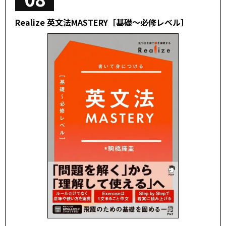
Realize 英文法MASTERY［基礎～必修レベル］