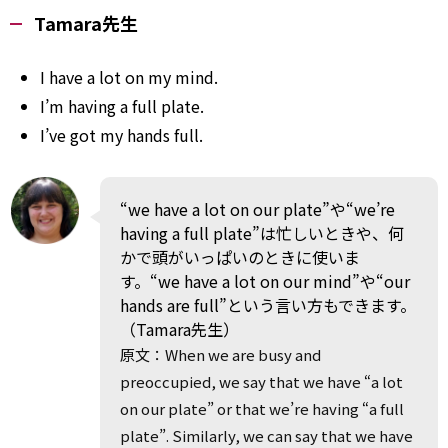
Tamara先生
I have a lot
on
my mind.
I’m having a full plate.
I’ve got my hands full.
“we have a lot on our plate”や“we’re
having a full plate”は忙しいときや、何
かで頭がいっぱいのときに使いま
す。“we have a lot on our mind”や“our
hands are full”という言い方もできます。
（Tamara先生）
原文：When we are busy and
preoccupied, we say that we have “a lot
on our plate” or that we’re having “a full
plate”. Similarly, we can say that we have