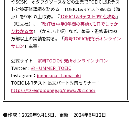
やSCSK、オタフクソースなどの企業でTOEIC L&Rテス
ト対策研修講師を務める。TOEIC L&Rテスト990点（満
点）を90回以上取得。『
TOEIC L&Rテスト990点攻略
』
（旺文社）、『
改訂版 中学3年間の英語が1冊でしっか
りわかる本
』（かんき出版）など、著書・監修書は90
万部以上の実績を誇る。「
濵﨑TOEIC研究所オンライン
サロン
」主宰。
公式サイト
濵﨑TOEIC研究所オンラインサロン
Twitter：
@HUMMER_TOEIC
Instagram：
junnosuke_hamasaki
TOEIC L&Rテスト 長文パート対策セミナー：
https://tz-eigolounge.jp/news/2021cho/
●作成：2020年9月15日、更新：2024年6月12日