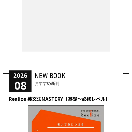
2026
NEW BOOK
08
おすすめ新刊
Realize 英文法MASTERY［基礎～必修レベル］