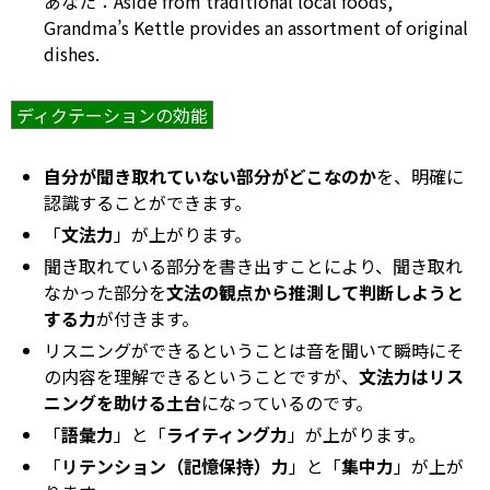
あなた：Aside from traditional local foods,
Grandma’s Kettle provides an assortment of original
dishes.
ディクテーションの効能
自分が聞き取れていない部分がどこなのか
を、明確に
認識することができます。
「
文法力
」が上がります。
聞き取れている部分を書き出すことにより、聞き取れ
なかった部分を
文法の観点から推測して判断しようと
する力
が付きます。
リスニングができるということは音を聞いて瞬時にそ
の内容を理解できるということですが、
文法力はリス
ニングを助ける土台
になっているのです。
「
語彙力
」と「
ライティング力
」が上がります。
「
リテンション（記憶保持）力
」と「
集中力
」が上が