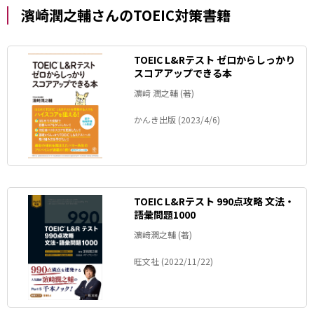
濱崎潤之輔さんのTOEIC対策書籍
TOEIC L&Rテスト ゼロからしっかり
スコアアップできる本
濵﨑 潤之輔 (著)
かんき出版 (2023/4/6)
TOEIC L&Rテスト 990点攻略 文法・
語彙問題1000
濵﨑潤之輔 (著)
旺文社 (2022/11/22)