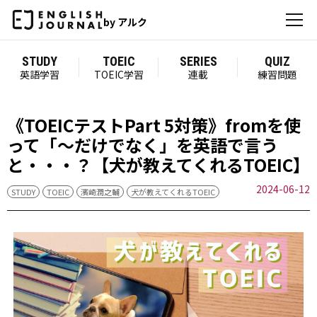
by アルク
STUDY
TOEIC
SERIES
QUIZ
英語学習
TOEIC学習
連載
練習問題
《TOEICテストPart 5対策》fromを使
って「～だけでなく」を英語で言う
と・・・？【犬が教えてくれるTOEIC】
2024-06-12
STUDY
TOEIC
濱崎潤之輔
犬が教えてくれるTOEIC