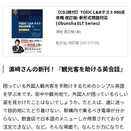
【CD2枚付】TOEIC L&Rテスト990点
攻略 改訂版: 新形式問題対応
(Obunsha ELT Series)
濵﨑 潤之輔 (著)
旺文社; 改訂版 (2017/7/18)
濵﨑さんの新刊！『観光客を助ける英会話』
困っている外国人観光客を手助けするためのシンプル英語
を学ぶ本です。街中や観光地で、外国人が困っているらしい
姿を見かけたことはないでしょうか。たとえば、道に迷っ
て目的地にたどり着けない、駅構内で乗るべき電車が分か
らない、飲食店で日本語のメニューしか用意されておらず
注文
できない
、など。そんな場面で、なんとか力になりた