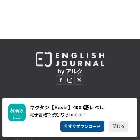
by アルク
CATEGORIES
SERIES & BOOKS
キクタン【Basic】4000語レベル
英語学習
連載一覧
電子書籍で読むならbooco！
TOEIC
EJ新書
ビジネス
アルクの本
今すぐダウンロード
閉じる
カルチャー