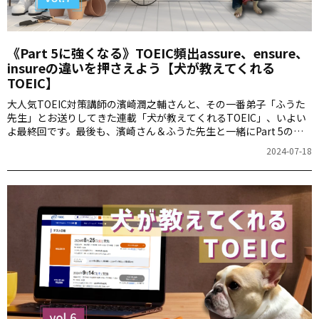
《Part 5に強くなる》TOEIC頻出assure、ensure、
insureの違いを押さえよう【犬が教えてくれる
TOEIC】
大人気TOEIC対策講師の濱崎潤之輔さんと、その一番弟子「ふうた
先生」とお送りしてきた連載「犬が教えてくれるTOEIC」、いよい
よ最終回です。最後も、濱崎さん＆ふうた先生と一緒にPart 5のク
イズを解き、文法力アップを目指しましょう。ふうた先生はただ
2024-07-18
今、そよ風を受けてほっこり中。キュートな姿も見納めで
す・・・！