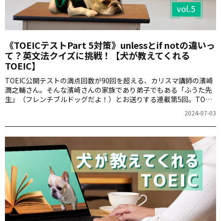
《TOEICテストPart 5対策》unlessとif notの違いっ
て？英文法クイズに挑戦！【犬が教えてくれる
TOEIC】
TOEIC公開テストの満点回数が90回を超える、カリスマ講師の濱崎
潤之輔さん。そんな濱崎さんの家族であり弟子でもある「ふうた先
生」（フレンチブルドッグだよ！）とお送りする連載第5回。TOEIC
のPart 5のクイズを解き、文法力を鍛えましょう！クイズの後の、
2024-07-03
濱崎さん＆ふうた先生による“わんポイント解説”をしっかり読むこ
とが、本番でのスコアアップに繋がりますよ。