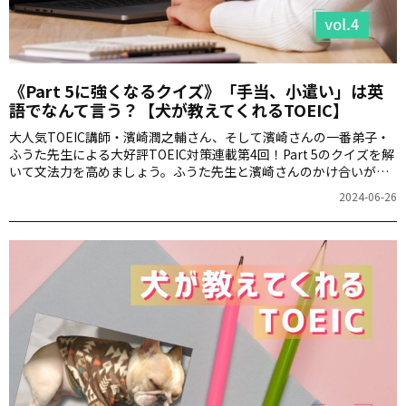
《Part 5に強くなるクイズ》「手当、小遣い」は英
語でなんて言う？【犬が教えてくれるTOEIC】
大人気TOEIC講師・濱崎潤之輔さん、そして濱崎さんの一番弟子・
ふうた先生による大好評TOEIC対策連載第4回！Part 5のクイズを解
いて文法力を高めましょう。ふうた先生と濱崎さんのかけ合いが楽
しい“わんポイント”解説で、皆さんをTOEICスコアアップへと導き
2024-06-26
ます。