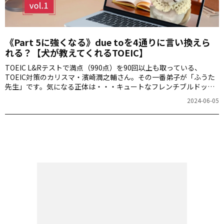
《Part 5に強くなる》due toを4通りに言い換えら
れる？【犬が教えてくれるTOEIC】
TOEIC L&Rテストで満点（990点）を90回以上も取っている、
TOEIC対策のカリスマ・濱崎潤之輔さん。その一番弟子が「ふうた
先生」です。気になる正体は・・・キュートなフレンチブルドッ
グ！連載「犬が教えてくれるTOEIC」は、ふうた先生のかわいさに
2024-06-05
癒やされながら、TOEIC L＆RテストのPart 5のクイズをどんどん解
くことにより、あなたの文法力が「わんランクアップ」します！さ
あ、早速クイズにチャレンジしてみましょう。濱崎さん、そしてふ
うた先生による本格的な解説付きですよ。