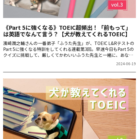
《Part 5に強くなる》TOEIC超頻出！「前もって」
は英語でなんて言う？【犬が教えてくれるTOEIC】
濱崎潤之輔さんの一番弟子「ふうた先生」が、TOEIC L&Rテストの
Part 5に強くなる特訓をしてくれる連載第3回。早速今日もPart 5の
クイズに挑戦して、厳しくてかわいいふうた先生と一緒に、あなた
のTOEICレベルを“わんランク”アップさせちゃいましょう！（でも
2024-06-19
今日のふうた先生、おねむモードな姿を激写されちゃいました）