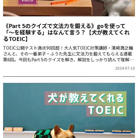
《Part 5のクイズで文法力を鍛える》goを使って
「～を経験する」はなんて言う？【犬が教えてくれ
るTOEIC】
TOEIC公開テスト満点90回超！大人気TOEIC対策講師・濱崎潤之輔
さんと、その一番弟子・ふうた先生に文法力を鍛えてもらえる連載
第6回。今回もPart 5のクイズを解き、解説をしっかり読んで理解を
深めましょう。ちなみに、ふうた先生は現在、生徒と一緒に公開テ
2024-07-10
ストを申し込んでいるようですね。皆さんは何月に受験する予定で
すか？