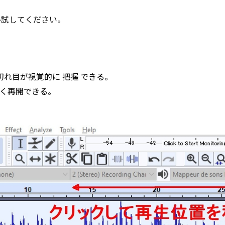
ひ試してください。
切れ目が視覚的に
把握
できる。
く再開できる。