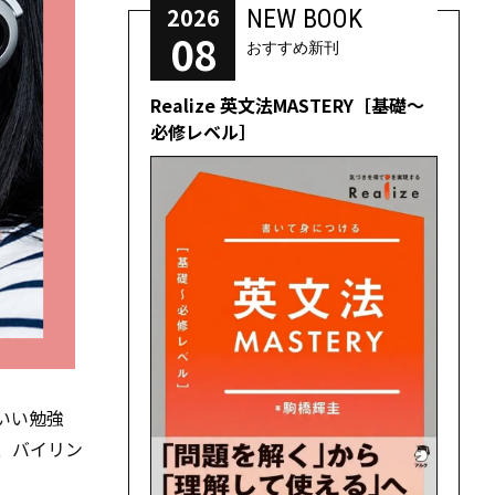
2026
NEW BOOK
08
おすすめ新刊
Realize 英文法MASTERY［基礎～
必修レベル］
いい勉強
、バイリン