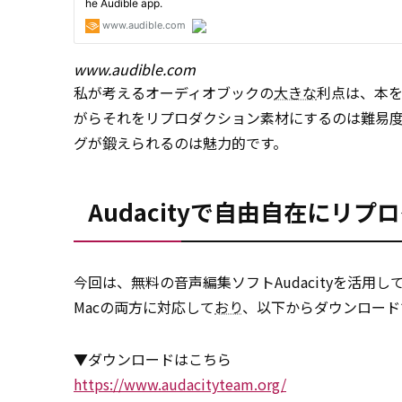
www.audible.com
私が考えるオーディオブックの
大きな
利点は、本
がらそれをリプロダクション素材にするのは難易
グが鍛えられるのは魅力的です。
Audacityで自由自在にリ
今回は、無料の音声編集ソフトAudacityを活用
Macの両方に対応して
おり
、以下からダウンロード
▼ダウンロードはこちら
https://www.audacityteam.org/