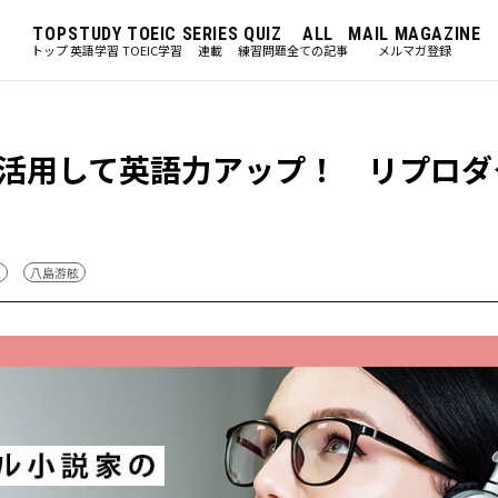
TOP
STUDY
TOEIC
SERIES
QUIZ
ALL
MAIL MAGAZINE
トップ
英語学習
TOEIC学習
連載
練習問題
全ての記事
メルマガ登録
活用して英語力アップ！ リプロダ
メ
八島游舷