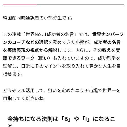
純国産同時
通訳者
の小熊弥生です。
この連載「世界No . 1成功者の名言」では、
世界ナンバーワ
ンのコーチなどの通訳
を務めてきた小熊が、
成功者の名言
を英語表現の視点から解説
します。さらに、その
教えを実
践できるワーク（問い）
も入れていますので、成功哲学を
理解し、日常にそのマインドを取り入れて豊かな人生を目
指せます。
どうぞフル活用して、狙いを定めたニッチ
市場
で世界一を
目指してくださいね。
金持ちになる法則は「B」や「I」になるこ
と