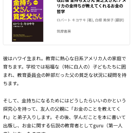
改訂版 金持ち父さん 貧乏父さん:アメ
リカの金持ちが教えてくれるお金の
哲学
ロバート キヨサキ (著), 白根 美保子 (翻訳)
筑摩書房
彼はハワイ生まれ。教育に熱心な日系アメリカ人の家庭で
育ちます。学校では裕福な（特に白人の）子どもたちに囲
まれ、教育
委員会
の幹部だった父の貧乏な状況に疑問を持
ちます。
そして、
金持ち
になるためにはどうしたらいいのかという
探究心を持って、友人の父親に「お金のことを教えてく
れ」と弟子入りします。その後、学んだことを本に書いて
出版し、お金に関する伝説の教育者としてguru（第一人