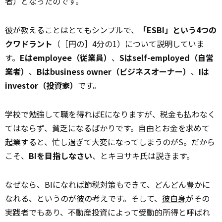
者）となったのです。
彼が教えることはとてもシンプルで、
「ESBI」という4つの
クワドラント
（［円の］4分の1）について説明していま
す。
Eはemployee（従業員）
、
Sはself-employed（自営
業者）
、
Bはbusiness owner（ビジネスオーナー）
、
Iは
investor（投資家）
です。
学校で勉強して職を得ればEになりますが、税金も払わなく
てはならず、貧乏になるばかりです。自由とお金を求めて
起業すると、忙し過ぎて大変になってしまうのがS。だから
こそ、
BIを目指しなさい
、とキヨサキ氏は説きます。
なぜなら、BIになれば節税対策もできて、どんどん豊かに
なれる、というのが彼の考えです。そして、
彼自身
がその
実践者でもあり、不動産投資によって受動的所得と呼ばれ