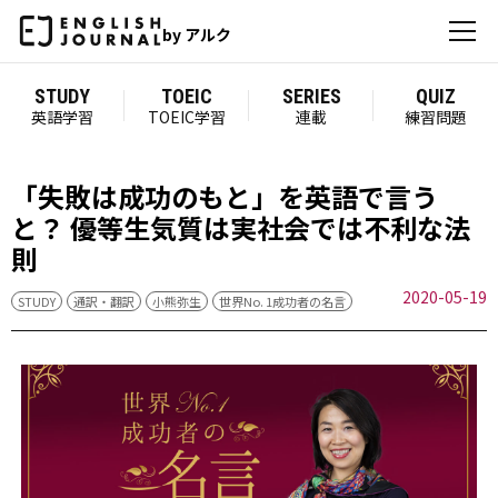
by アルク
STUDY
TOEIC
SERIES
QUIZ
英語学習
TOEIC学習
連載
練習問題
「失敗は成功のもと」を英語で言う
と？ 優等生気質は実社会では不利な法
則
2020-05-19
STUDY
通訳・翻訳
小熊弥生
世界No. 1成功者の名言