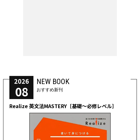
2026
NEW BOOK
08
おすすめ新刊
Realize 英文法MASTERY［基礎～必修レベル］