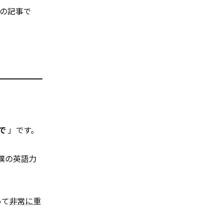
の記事で
で
」です。
、僕の英語力
って
非常に
重