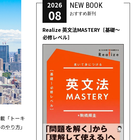
2026
NEW BOOK
08
おすすめ新刊
Realize 英文法MASTERY［基礎～
必修レベル］
連載「トーキ
事の
やり方
」