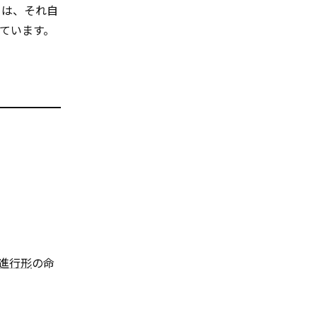
とは、それ自
ています。
進行形
の命