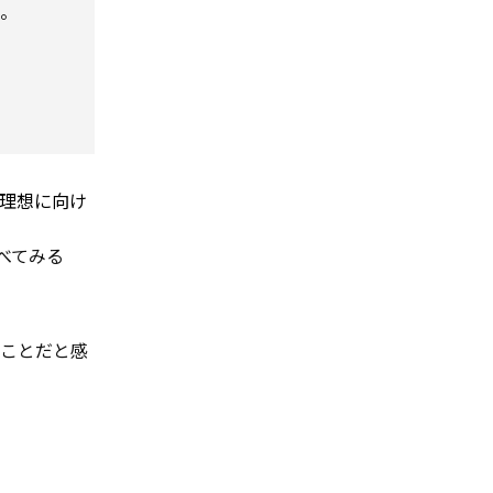
だ。
理想に向け
べてみる
たことだと感