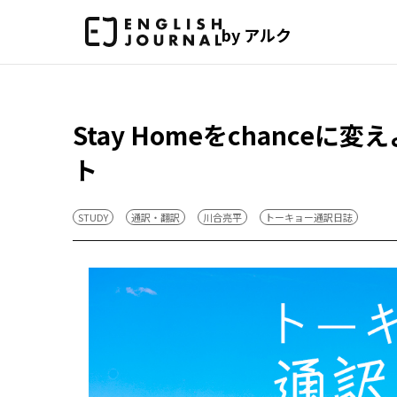
by アルク
Stay Homeをchanc
ト
STUDY
通訳・翻訳
川合亮平
トーキョー通訳日誌