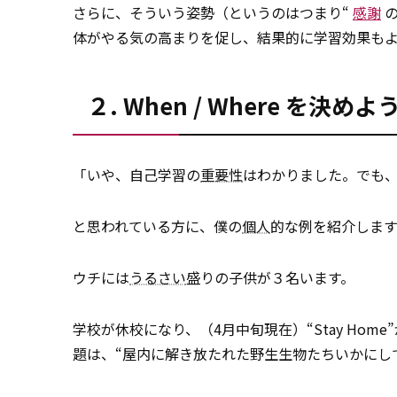
さらに、そういう姿勢（というのはつまり“
感謝
の
体がやる気の高まりを促し、結果的に学習効果もよ
２. When / Where を決めよ
「いや、自己学習の
重要性
はわかりました。でも
と思われている方に、僕の
個人
的な例を紹介します
ウチには
うるさい
盛りの子供が３名います。
学校が休校になり、（4月中旬現在）“Stay Ho
題は、“屋内に解き放たれた野生生物たちいかにし