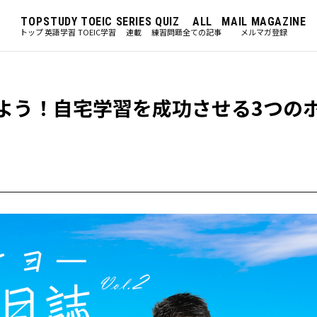
TOP
STUDY
TOEIC
SERIES
QUIZ
ALL
MAIL MAGAZINE
トップ
英語学習
TOEIC学習
連載
練習問題
全ての記事
メルマガ登録
eに変えよう！自宅学習を成功させる3つの