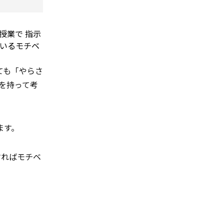
、授業で
指示
いるモチベ
ても「やらさ
を持って考
います。
すればモチベ