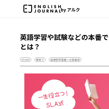
by アルク
英語学習や試験などの本番で
とは？
STUDY
新多了
自律的学習者への変身術