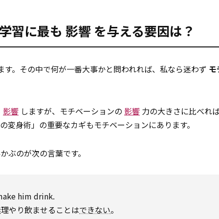
語学習に最も
影響
を与える要因は？
ます。その中で何が一番大事かと問われれば、私なら迷わず
モ
も
影響
しますが、モチベーションの
影響
力の大きさに比べれ
への変身術」の重要なカギもモチベーションにあります。
浮かぶのが次の言葉です。
make
him drink.
無理やり飲ませることは
できない
。