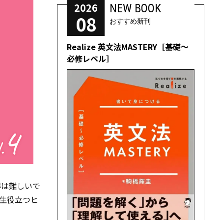
2026
NEW BOOK
08
おすすめ新刊
Realize 英文法MASTERY［基礎～
必修レベル］
得は難しいで
生役立つヒ