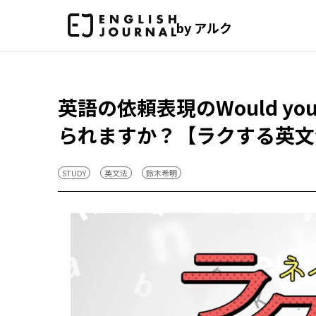
by アルク
英語の依頼表現のWould you
られますか？【ラクする英文
STUDY
英文法
鈴木希明