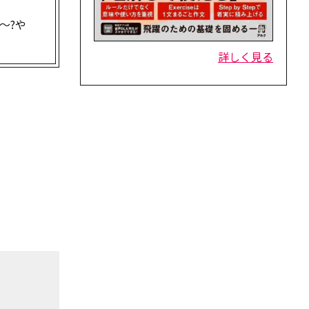
～?や
詳しく見る