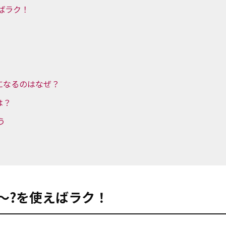
えばラク！
が丁寧になるのはなぜ？
いは？
う
u ～?を使えばラク！