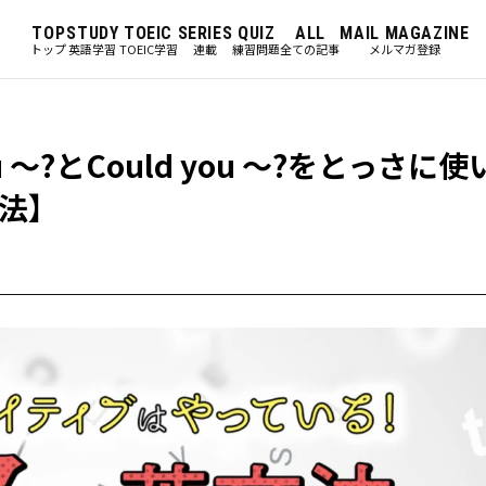
TOP
STUDY
TOEIC
SERIES
QUIZ
ALL
MAIL MAGAZINE
トップ
英語学習
TOEIC学習
連載
練習問題
全ての記事
メルマガ登録
 ～?とCould you ～?をとっさに
法】