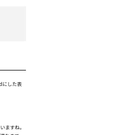
ldにした表
、迷いますね。