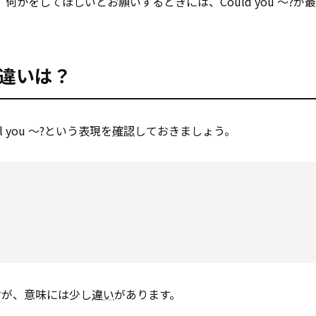
す。何かをしてほしいとお願いするときには、Could you ～?が
～?の違いは？
l you ～?という表現を
確認
しておきましょう。
すが、意味には少し
違い
があります。