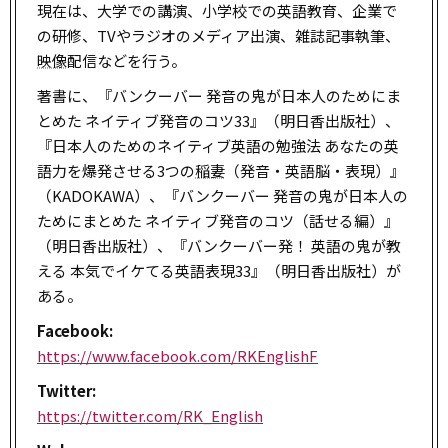
現在は、大学での講演、小学校での英語教育、企業で
の研修、TVやラジオのメディア出演、雑誌記事執筆、
映像
配信などを行う。
著書に、『バンクーバー 発音の鬼が日本人のためにま
とめた ネイティブ発音のコツ33』（明日香出版社）、
『日本人のためのネイティブ英語の勉強法 あなたの英
語力を爆発させる3つの
稲妻
（発音・英語脳・表現）』
（KADOKAWA）、『バンクーバー 発音の鬼が日本人の
ためにまとめた ネイティブ発音のコツ（話せる編）』
（明日香出版社）、『バンクーバー発！ 英語の鬼が教
える 本気でイケてる英語表現33』（明日香出版社）が
ある。
Facebook:
https://www.facebook.com/RKEnglishF
Twitter:
https://twitter.com/RK_English