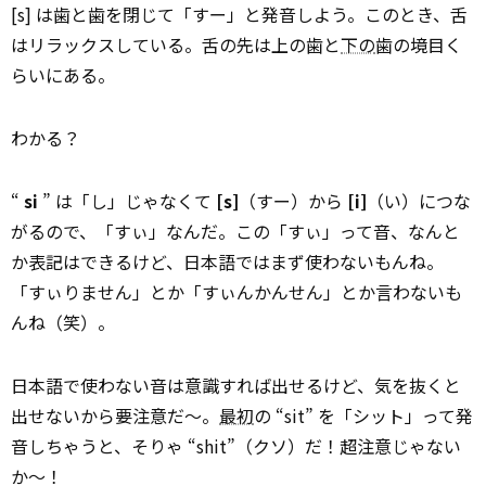
[s] は歯と歯を閉じて「すー」と発音しよう。このとき、舌
はリラックスしている。舌の先は上の歯と
下の
歯の境目く
らいにある。
わかる？
“
si
” は「し」じゃなくて
[s]
（すー）から
[i]
（い）につな
がるので、「すぃ」なんだ。この「すぃ」って音、なんと
か表記はできるけど、日本語ではまず使わないもんね。
「すぃりません」とか「すぃんかんせん」とか言わないも
んね（笑）。
日本語で使わない音は意識すれば出せるけど、気を抜くと
出せないから要注意だ～。
最初
の “sit” を「シット」って発
音しちゃうと、そりゃ “shit”（クソ）だ！超注意じゃない
か～！