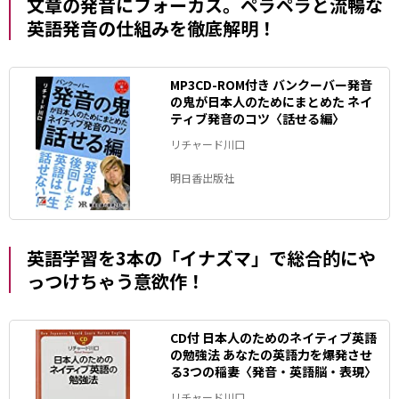
文章の発音にフォーカス。ペラペラと流暢な
英語発音の仕組みを徹底解明！
MP3CD-ROM付き バンクーバー発音
の鬼が日本人のためにまとめた ネイ
ティブ発音のコツ〈話せる編〉
リチャード川口
明日香出版社
英語学習を3本の「イナズマ」で総合的にや
っつけちゃう意欲作！
CD付 日本人のためのネイティブ英語
の勉強法 あなたの英語力を爆発させ
る3つの稲妻〈発音・英語脳・表現〉
リチャード川口