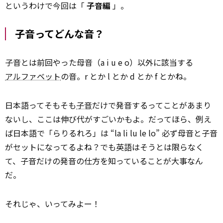
というわけで今回は「
子音編
」。
子音ってどんな音？
子音とは前回やった母音（a i u e o）以外に該当する
アルファベット
の音。r とか l とか d とか f とかね。
日本語ってそもそも
子音
だけで発音するってことがあまり
ないし、ここは伸び代がすごいかもよ。だってほら、例え
ば日本語で「らりるれろ」は “la li lu le lo” 必ず母音と子音
がセットになってるよね？でも英語はそうとは限らなく
て、子音だけの発音の仕方を知っていることが大事なん
だ。
それじゃ、いってみよー！