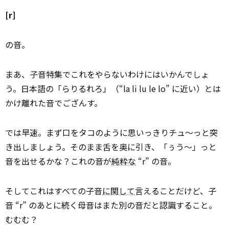
[r]
の音。
まあ、子音特集でこれをやらないわけにはいかんでしょ
う。日本語の「らりるれろ」（“la li lu le lo” に近い）とは
かけ離れた音でござんす。
では早速。まず口をタコのように思いっきりチュ～っと突
き出しましょう。そのまま舌を奥に引き、「ぅう～」っと
音を出せるかな？これの音が
純粋な
“r” の音。
そしてこれはすべての子音
に関して
言えることだけど、子
音 “r” のあとに続く母音はまた別の音だと認識すること。
むむむ？