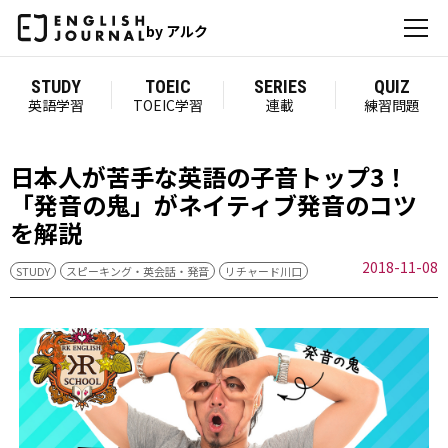
by アルク
STUDY
TOEIC
SERIES
QUIZ
英語学習
TOEIC学習
連載
練習問題
日本人が苦手な英語の子音トップ3！
「発音の鬼」がネイティブ発音のコツ
を解説
2018-11-08
STUDY
スピーキング・英会話・発音
リチャード川口