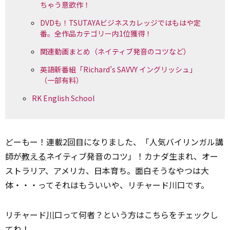
ちゃう意欲作！
DVDも！TSUTAYAビジネスカレッジではもはや定
番。全作品カテゴリー内1位獲得！
関連動画まとめ（ネイティブ発音のコツなど）
英語新番組「Richard’s SAVVY イングリッシュ」
（一部有料）
RK English School
どーもー！連載2回目になりました、「人気バイリンガル講
師が
教える
ネイティブ発音のコツ」！カナダ生まれ、オー
ストラリア、アメリカ、日本育ち。面白そうなやつは大
体・・・ってそれはもういいや、リチャード川口です。
リチャード
川
口って何者？という方はこちらをチェックし
てね！