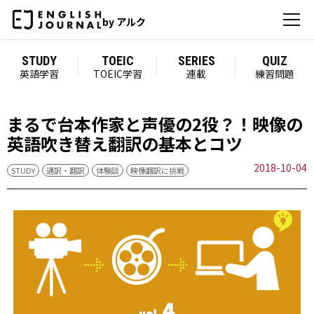
by アルク
STUDY
TOEIC
SERIES
QUIZ
英語学習
TOEIC学習
連載
練習問題
まるで台本作家と声優の2役？！映像の
英語吹き替え翻訳の基本とコツ
2018-10-04
STUDY
通訳・翻訳
体験談
映像翻訳に挑戦