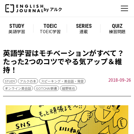
by アルク
STUDY
TOEIC
SERIES
QUIZ
英語学習
TOEIC学習
連載
練習問題
英語学習はモチベーションがすべて？
たった2つのコツでやる気アップ＆維
持！
2018-09-26
STUDY
アルクの本
スピーキング・英会話・発音
オンライン英会話
GOTCHA!新書
嬉野克也