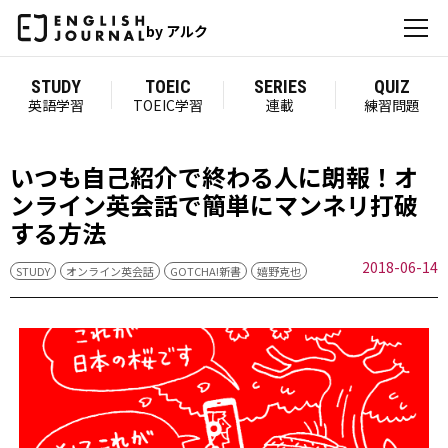
by アルク
STUDY
TOEIC
SERIES
QUIZ
英語学習
TOEIC学習
連載
練習問題
いつも自己紹介で終わる人に朗報！オ
ンライン英会話で簡単にマンネリ打破
する方法
2018-06-14
STUDY
オンライン英会話
GOTCHA!新書
嬉野克也