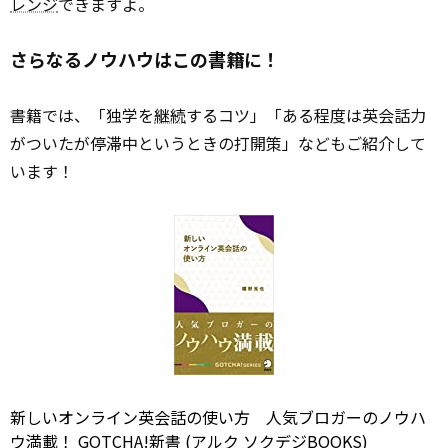
レンジ
できますよ。
さらなるノウハウはこの書籍に！
書籍では、「独学を
継続
するコツ」「ある程度は英会話力
がついたが停滞中というときの打開策」などもご紹介して
います！
新しいオンライン英会話の使い方 人気ブロガーのノウハ
ウ満載！ GOTCHA!新書 (アルク ソクデジBOOKS)