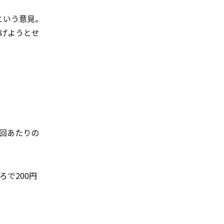
という意見。
げようとせ
1回あたりの
ろで200円