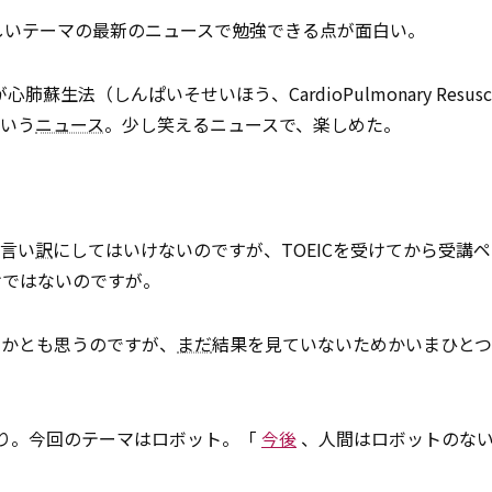
しいテーマの最新のニュースで勉強できる点が面白い。
生法（しんぱいそせいほう、CardioPulmonary Resuscita
という
ニュース
。少し笑えるニュースで、楽しめた。
で言い
訳
にしてはいけないのですが、TOEICを受けてから受講
けではないのですが。
いかとも思うのですが、
まだ
結果を見ていないためかいまひと
ばかり。今回のテーマはロボット。「
今後
、人間はロボットのな