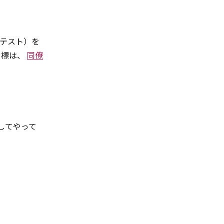
グテスト）を
目標は、
同僚
してやって