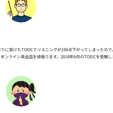
りに受けたTOEICでリスニングが100点下がってしまったの
はオンライン英
会話
を頑張ります。2018年6月のTOEICを受験