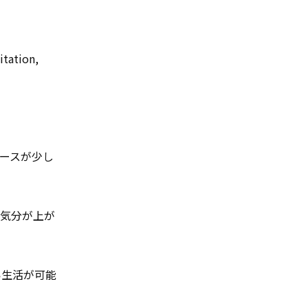
tion,
ペースが少し
つ気分が上が
い生活が可能