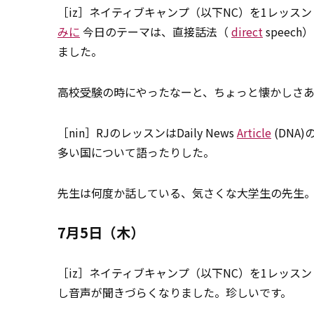
［iz］ネイティブキャンプ（以下NC）を1レッス
みに
今日のテーマは、直接話法（
direct
speec
ました。
高校
受験
の時にやったなーと、ちょっと懐かしさ
［nin］RJのレッスンはDaily News
Article
(DNA
多い国について語ったりした。
先生は何度か話している、気さくな大
学生
の先生
7月5日（木）
［iz］ネイティブキャンプ（以下NC）を1レッス
し音声が聞きづらくなりました。珍しいです。