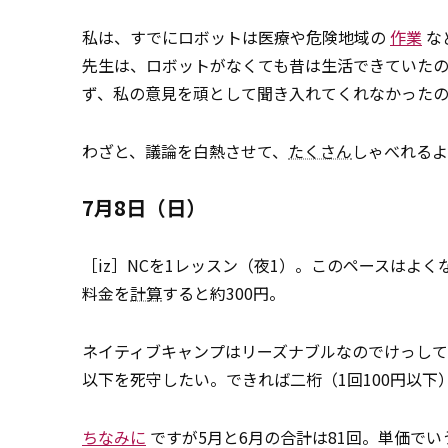
私は、すでにロボットは医療や危険地域の
作業
な
先生は、ロボットがなくても昔は生活できていた
ず、私の意見を頑として聞き入れてくれなかった
わざと、議論を白熱させて、
たくさん
しゃべれるよ
7月8日（日）
［iz］NCを1レッスン（夜1）。このペースはよ
料金を
計算
すると約300円。
ネイティブキャンプはリーズナブルなのでけっし
以下を死守したい。できれば二桁（1回100円以下
ちなみに
ですが5月と6月の合計は81回。単価でい