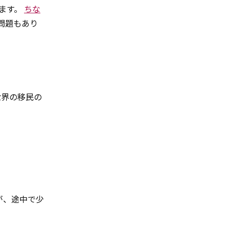
ます。
ちな
習問題もあり
世界の移民の
）
が、途中で少