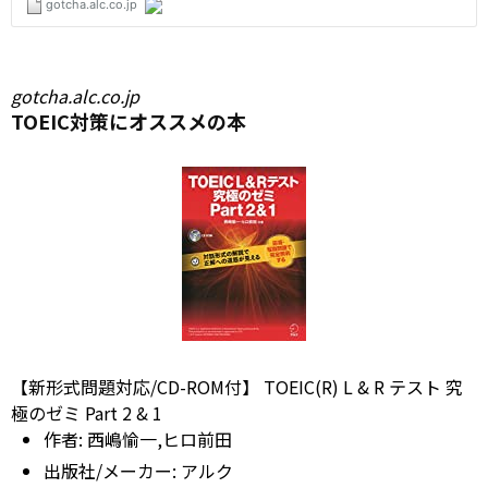
gotcha.alc.co.jp
TOEIC対策にオススメの本
【新形式問題対応/CD-ROM付】 TOEIC(R) L & R テスト 究
極のゼミ Part 2 & 1
作者:
西嶋愉一,ヒロ前田
出版社/メーカー:
アルク