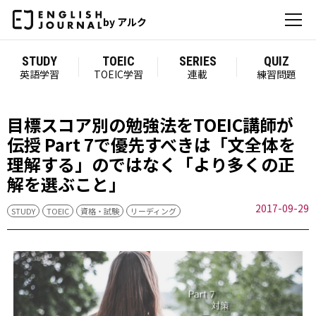
by アルク
STUDY
TOEIC
SERIES
QUIZ
英語学習
TOEIC学習
連載
練習問題
目標スコア別の勉強法をTOEIC講師が
伝授 Part 7で優先すべきは「文全体を
理解する」のではなく「より多くの正
解を選ぶこと」
2017-09-29
STUDY
TOEIC
資格・試験
リーディング