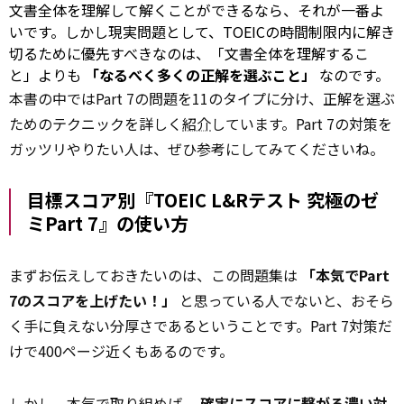
文書全体を理解して解くことができるなら、それが一番よ
いです。しかし現実問題として、TOEICの時間制限内に解き
切るために優先すべきなのは、「文書全体を理解するこ
と」よりも
「なるべく多くの正解を選ぶこと」
なのです。
本書の中ではPart 7の問題を11のタイプに分け、正解を選ぶ
ためのテクニックを詳しく
紹介
しています。Part 7の対策を
ガッツリやりたい人は、ぜひ参考にしてみてくださいね。
目標スコア別『TOEIC L&Rテスト 究極のゼ
ミPart 7』の使い方
まずお伝えしておきたいのは、この問題集は
「本気でPart
7のスコアを上げたい！」
と思っている人でないと、おそら
く手に負えない分厚さであるということです。Part 7対策だ
けで400ページ近くもあるのです。
しかし、本気で取り組めば、
確実にスコアに繋がる濃い対