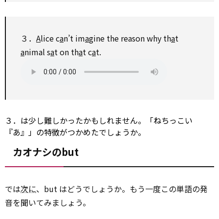
３．
A
lice c
a
n’t im
a
gine the reason why th
a
t
a
nimal s
a
t
on
th
a
t c
a
t.
３．は少し難しかったかもしれません。「ねちっこい
『あ』」の特徴がつかめたでしょうか。
カオナシのbut
では
次に
、but はどうでしょうか。もう一度この単語の発
音を聞いてみましょう。