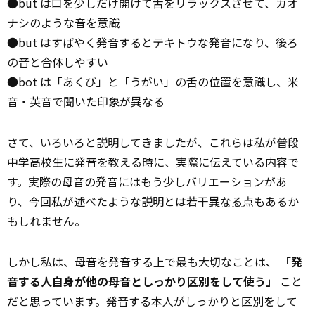
●but は口を少しだけ開けて舌をリラックスさせて、カオ
ナシのような音を意識
●but はすばやく発音するとテキトウな発音になり、後ろ
の音と合体しやすい
●bot は「あくび」と「うがい」の舌の位置を意識し、米
音・英音で聞いた印象が異なる
さて、いろいろと説明してきましたが、これらは私が普段
中学高校生に発音を教える時に、実際に伝えている内容で
す。実際の母音の発音にはもう少しバリエーションがあ
り、今回私が述べたような説明とは若干
異なる
点もあるか
もしれません。
しかし私は、母音を発音する上で最も大切なことは、
「発
音する人自身が他の母音としっかり区別をして使う」
こと
だと思っています。発音する本人がしっかりと区別をして