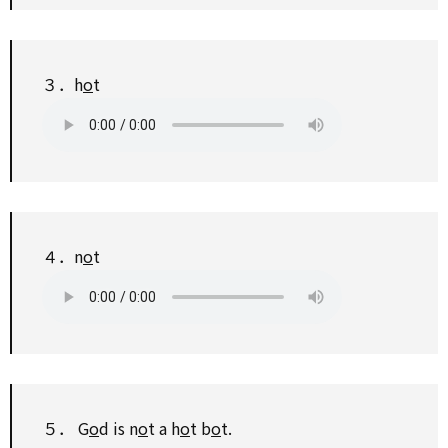
３．h
o
t
４．n
o
t
５． G
o
d is n
o
t a h
o
t b
o
t.