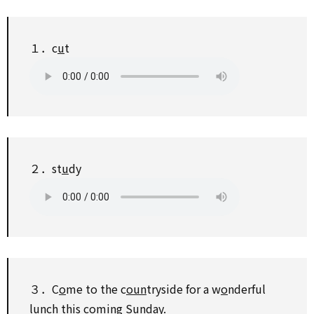
１．c
u
t
２．st
u
dy
３．C
o
me
to
the c
oun
tryside
for
a w
o
nderful
l
u
nch this c
o
ming S
u
nday.