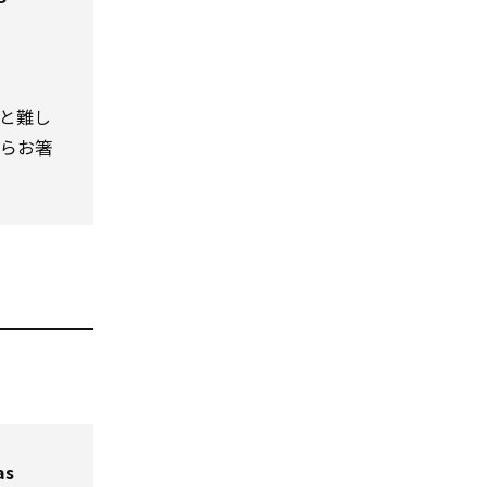
と難し
からお箸
as