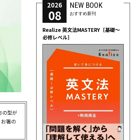
2026
NEW BOOK
08
おすすめ新刊
Realize 英文法MASTERY［基礎～
必修レベル］
方の型が
、お箸の