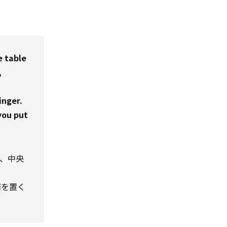
e table
,
inger.
you put
、中央
箸を置く