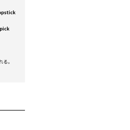
opstick
pick
れる。