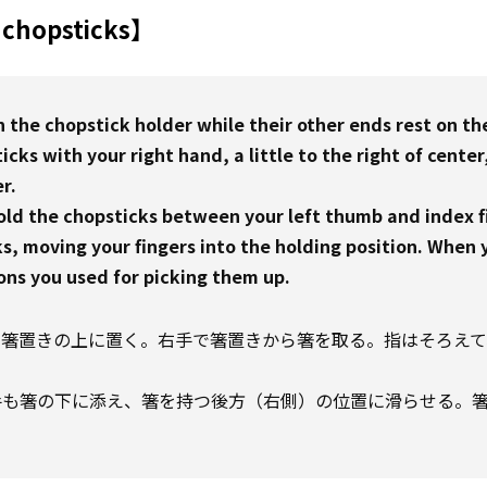
hopsticks】
n the chopstick holder while their other ends rest on th
icks with your right hand, a little to the right of center
r.
hold the chopsticks between your left thumb and index f
s, moving your fingers into the holding position. When 
ons you used for picking them up.
、箸置きの上に置く。右手で箸置きから箸を取る。指はそろえて
手も箸の下に添え、箸を持つ後方（右側）の位置に滑らせる。
。