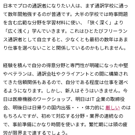
日本でプロの
通訳者
になりたい人は、まず通訳学校に通っ
て数年間勉強するのが普通です。大半の学校では時事問題
を含む広範な分野を学習材料に使い、「狭く深く」より
「広く浅く」学んでいきます。これはひとたびフリーラン
ス通訳者として自立すると、少なくとも最初の数年はあま
り仕事を選べないことと関係しているのかもしれません。
経験を積んで自分の得意分野と専門性が明確になった中堅
やベテランは、通訳会社やクライアントとの間に構築され
てきた信頼関係もあるので、自分である程度は仕事を選べ
るようになります。しかし、新人はそうはいきません。今
日は医療機器のワークショップ、明日はIT 企業の取締役
会、明後日は日帰りの国内出張・・・体力的に
厳しい
のは
もちろんですが、初めて対応する分野・業界の連続なの
で、事前準備にかなり時間を使います。繁忙期には頭の疲
労が限界まで達するでしょう。