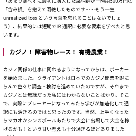
（あまり調べずに最初に購入した銘柄群が一時期500万円の
「含み損」を抱えて悶絶したものです……もう一生
unrealized loss という言葉を忘れることはないでしょ
う）、結果的には短期でIR 通訳に必要な要素を学べたと思
います。
カジノ！ 障害物レース！ 有機農業！
カジノ関係の仕事に関わるようになってからは、ポーカー
を始めました。クライアントは日本でのカジノ開業を睨に
らんで色々と調査・検討を進めていたのですが、それまで
カジノとは無縁だった私にはわからないことばかり。そこ
で、実際にプレーヤーになってみたら学びが加速化して通
訳にも活きるのではと思ったのです。当然、上手くなった
らマカオかシンガポールあたりで大会に出場して大金を稼
げるかも！という甘い
考え
も十分過ぎるほどありました