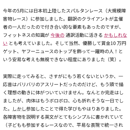
今年の5月には日本初上陸したスパルタンレース（大規模障
害物レース）に参加しました。翻訳のクライアントが主催
者の一人だったので付き合い的な要素もあったのですが、
フィットネスの知識が
今後の
通訳活動に活きる
かもしれな
い
とも考えていました。そして当然、優勝して賞金10 万円
ゲット、ヤフーニュースのトップを飾って一躍時の人！と
いう安易な考えも無視できない程度にありました（笑）。
実際に走ってみると、さすがにもう若くないというか、一
応昔はバリバリのアスリートだったのだけど、もう頭で描
く理想の動きに体がついていけません。なんとか完走はし
ましたが、肉体はもうボロボロ、心も折れそうな一日でし
た。
しかし
参加したことで得た学びもやはりありました。
各障害物を説明する英文がとてもシンプルに書かれていて
（子どもも参加するレースなので、平易な表現で統一され