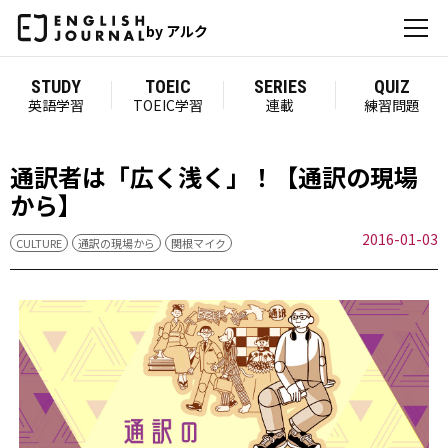
by アルク
STUDY
TOEIC
SERIES
QUIZ
英語学習
TOEIC学習
連載
練習問題
通訳者は「広く浅く」！【通訳の現場
から】
2016-01-03
CULTURE
通訳の現場から
関根マイク