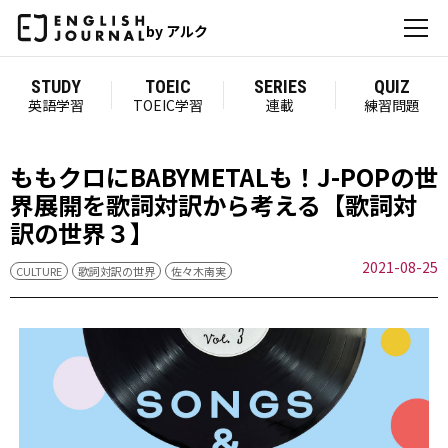
by アルク
STUDY
TOEIC
SERIES
QUIZ
英語学習
TOEIC学習
連載
練習問題
ももクロにBABYMETALも！J-POPの世
界展開を歌詞対訳から考える【歌詞対
訳の世界３】
2021-08-25
CULTURE
歌詞対訳の世界
佐々木南実