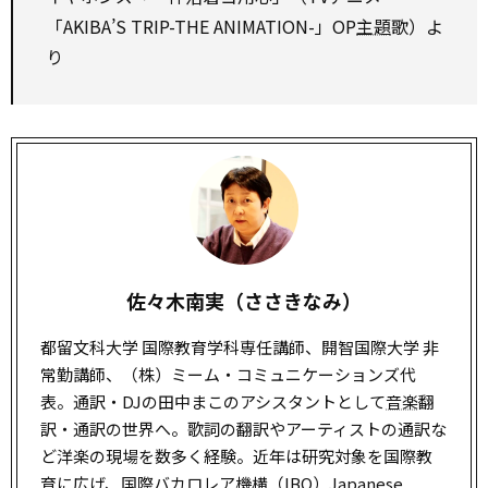
「AKIBA’S TRIP-THE ANIMATION-」OP
主題
歌）よ
り
佐々木南実（ささきなみ）
都留文科大学 国際教育学科専任講師、開智国際大学 非
常勤講師、（株）ミーム・コミュニケーションズ代
表。通訳・DJの田中まこのアシスタントとして
音楽
翻
訳・通訳の世界へ。歌詞の翻訳やアーティストの通訳な
ど洋楽の現場を数多く経験。近年は研究対象を国際教
育に広げ、国際バカロレア機構（IBO）Japanese