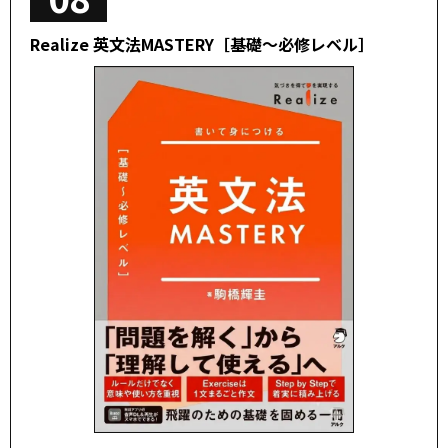
Realize 英文法MASTERY［基礎～必修レベル］