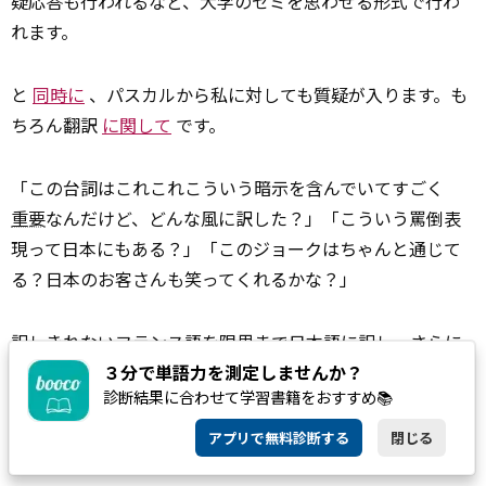
疑応答も行われるなど、大学のゼミを思わせる形式で行わ
れます。
と
同時に
、パスカルから私に対しても質疑が入ります。も
ちろん翻訳
に関して
です。
「この台詞はこれこれこういう暗示を含んでいてすごく
重要
なんだけど、どんな風に訳した？」「こういう罵倒表
現って日本にもある？」「このジョークはちゃんと通じて
る？日本のお客さんも笑ってくれるかな？」
訳しきれないフランス語を限界まで日本語に訳し、さらに
その日本語訳に滲（にじ）む趣きを再びフランス語に訳し
３分で単語力を測定しませんか？
診断結果に合わせて学習書籍をおすすめ📚
て作者本人に説明する。こう書くとややこしい
作業
に思わ
れるかもしれませんが、おそらく読者のみなさんが想像さ
アプリで無料診断する
閉じる
れている10倍はややこしいです。しかしそれ以上に、翻訳