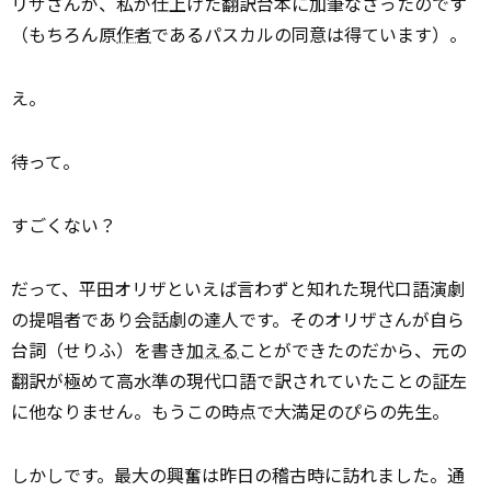
リザさんが、私が仕上げた翻訳台本に加筆なさったのです
（もちろん原
作者
であるパスカルの同意は得ています）。
え。
待って。
すごくない？
だって、平田オリザといえば言わずと知れた現代口語演劇
の提唱者であり会話劇の達人です。そのオリザさんが自ら
台詞（せりふ）を書き
加える
ことができたのだから、元の
翻訳が極めて高水準の現代口語で訳されていたことの証左
に他なりません。もうこの時点で大満足のぴらの先生。
しかしです。最大の興奮は昨日の稽古時に訪れました。通