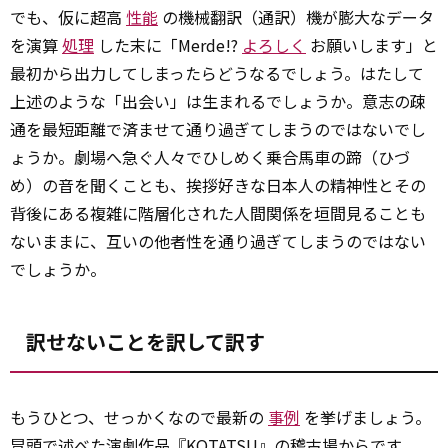
でも、仮に超高
性能
の機械翻訳（通訳）機が膨大なデータ
を演算
処理
した末に「Merde!?
よろしく
お願いします」と
最初から出力してしまったらどうなるでしょう。はたして
上述のような「出会い」は生まれるでしょうか。意志の疎
通を最短距離で済ませて通り過ぎてしまうのではないでし
ょうか。劇場へ急ぐ人々でひしめく乗合馬車の蹄（ひづ
め）の音を聞くことも、挨拶好きな日本人の精神性とその
背後にある複雑に階層化された人間関係を垣間見ることも
ないままに、互いの他者性を通り過ぎてしまうのではない
でしょうか。
訳せないことを訳して訳す
もうひとつ、せっかくなので最新の
事例
を挙げましょう。
冒頭で述べた演劇作品『KOTATSU』の稽古場からです。