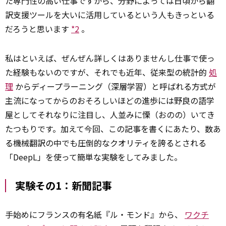
た専門性の高い仕事ですから、分野によっては日頃から翻
訳支援ツールを大いに活用しているという人もきっといる
だろうと思います
*2
。
私はといえば、ぜんぜん詳しくはありませんし仕事で使っ
た経験もないのですが、それでも近年、従来型の統計的
処
理
からディープラーニング（深層学習）と呼ばれる方式が
主流になってからのおそろしいほどの進歩には野良の語学
屋としてそれなりに注目し、人並みに慄（おのの）いてき
たつもりです。加えて今回、この記事を書くにあたり、数あ
る機械翻訳の中でも圧倒的なクオリティを誇るとされる
「DeepL」を使って簡単な実験をしてみました。
実験その1：新聞記事
手始めにフランスの有名紙『ル・モンド』から、
ワクチ