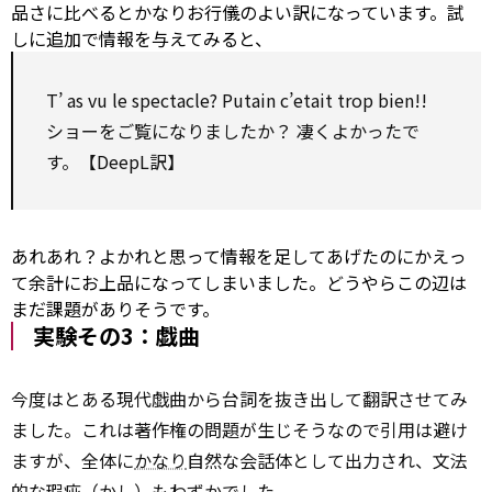
品さに比べるとかなりお行儀のよい訳になっています。試
しに追加で情報を与えてみると、
T’
as
vu le spectacle? Putain c’etait trop bien!!
ショーをご覧になりましたか？ 凄くよかったで
す。【DeepL訳】
あれあれ？よかれと思って情報を足してあげたのにかえっ
て余計にお上品になってしまいました。どうやらこの辺は
まだ課題がありそうです。
実験その3：戯曲
今度はとある現代戯曲から台詞を抜き出して翻訳させてみ
ました。これは著作権の問題が生じそうなので引用は避け
ますが、全体に
かなり
自然な会話体として出力され、文法
的な瑕疵（かし）もわずかでした。