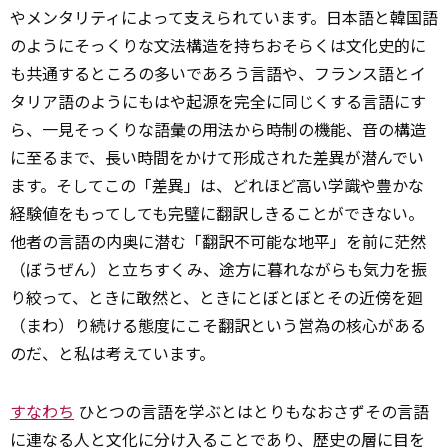
やメンタリティによって支えられています。日本語と韓国語
のようにそっくりな文法構造を持ちおそらくは文化史的に
も共通するところの多いであろう言語や、フランス語とイ
タリア語のようにもはや起源を完全に同じくする言語にす
ら、一見そっくりな語彙の用法から時制の機能、音の構造
に至るまで、長い時間をかけて形成された差異が潜んでい
ます。そしてこの「差異」は、どれほど高い学識や豊かな
経験値をもってしても完璧に翻訳しきることができない。
他者の言語の内奥に潜む「翻訳不可能な地平」を前に茫然
（ぼうぜん）と立ちすくみ、途方に暮れながらも気力を振
り絞って、ときに敢然と、ときにとぼとぼとその近傍を廻
（まわ）り続ける態度にこそ翻訳という営為の核心がある
のだ、と私は考えています。
すなわち
ひとつの言語を学ぶとはとりもなおさずその言語
に連なる人と文化に分け入ることであり、歴史の層に目を