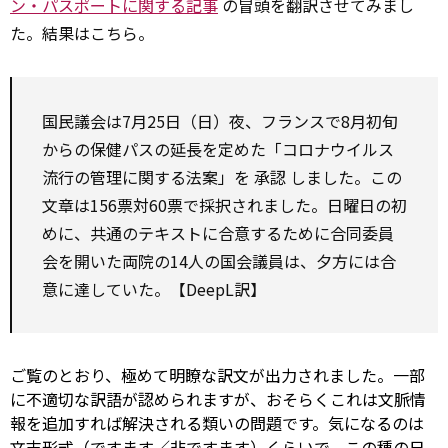
ン・パスポートに関する記事
の冒頭を翻訳させてみまし
た。結果はこちら。
国民議会は7月25日（日）夜、フランスで8月初旬
からの保健パスの延長を定めた「コロナウイルス
流行の管理に関する法案」を
承認
しました。この
文章は156票対60票で採択されました。日曜日の初
めに、共通のテキストに合意するために合同委員
会を開いた両院の14人の国会議員は、夕方には合
意に達していた。【DeepL訳】
ご覧のとおり、極めて明瞭な訳文が出力されました。一部
に不適切な訳語が認められますが、おそらくこれは文脈情
報を追加すれば解決される類いの問題です。気になるのは
文末形式（ですます／非ですます）くらいで、この種の日