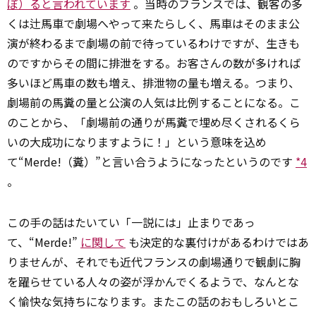
ぼ）ると言われています
。当時のフランスでは、観客の多
くは辻馬車で劇場へやって来たらしく、馬車はそのまま公
演が終わるまで劇場の前で待っているわけですが、生きも
のですからその間に排泄をする。お客さんの数が多ければ
多いほど馬車の数も増え、排泄物の量も増える。つまり、
劇場前の馬糞の量と公演の人気は比例することになる。こ
のことから、「劇場前の通りが馬糞で埋め尽くされるくら
いの大成功になりますように！」という意味を込め
て“Merde!（糞）”と言い合うようになったというのです
*4
。
この手の話はたいてい「一説には」止まりであっ
て、“Merde!”
に関して
も決定的な裏付けがあるわけではあ
りませんが、それでも近代フランスの劇場通りで観劇に胸
を躍らせている人々の姿が浮かんでくるようで、なんとな
く愉快な気持ちになります。またこの話のおもしろいとこ