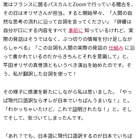
常はフランスに居るパスカルとZoomで行っている稽古を、
その日はオリザさんが担当。すると開始早々、「人間の自
然な思考の流れに沿って台詞を言ってください」「俳優は
自分が口にする内容をすべて
事前に
知っているけれど、実
際の発話はそうではなく、ぶつ切りの情報を付け足しなが
らしゃべる」「この台詞も人間の実際の発話の
仕組み
に沿
って書かれているのだからきちんとそれを意識して」と、
平田オリザの真骨頂ともいうべき演出を始めたのです。そ
う、私が翻訳した台詞を使って！
その様子に感激を新たにしながら私は思いました。「やっ
ぱ現代口語訳ならオレが日本でいちばんうまいな！」と。
「わかっちゃいたけど、これで
証明
されたな！」と。そし
てそして、気づいてしまったんです。
「あれ？でも、日本語に現代口語訳するのが日本でいちば