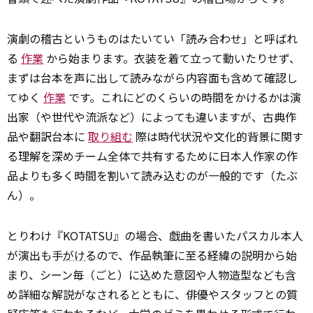
演劇の稽古というものはたいてい「読み合わせ」と呼ばれ
る
作業
から始まります。衣装を着て立って動いたりせず、
まずは台本を声に出して読みながら内容面も含めて確認し
てゆく
作業
です。これにどのくらいの時間をかけるかは演
出家（や世代や流派など）によっても違いますが、古典作
品や翻訳台本に
取り組む
際は時代状況や文化的背景に関す
る理解を深めチーム全体で共有するために日本人作家の作
品よりも多く時間を割いて読み込むのが一般的です（たぶ
ん）。
とりわけ『KOTATSU』の場合、戯曲を書いたパスカル本人
が演出も手
がけ
るので、作品執筆に至る経緯の説明から始
まり、シーン毎（ごと）に込めた意図や人物造型なども含
め詳細な解説がなされるとともに、俳優やスタッフとの質