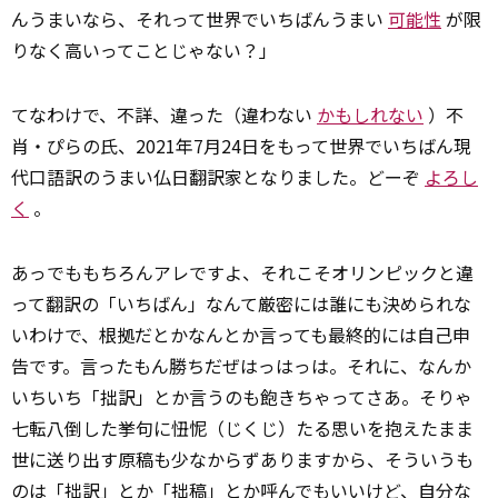
んうまいなら、それって世界でいちばんうまい
可能性
が限
りなく高いってことじゃない？」
てなわけで、不詳、違った（違わない
かもしれない
）不
肖・ぴらの氏、2021年7月24日をもって世界でいちばん現
代口語訳のうまい仏日翻訳家となりました。どーぞ
よろし
く
。
あっでももちろんアレですよ、それこそオリンピックと違
って翻訳の「いちばん」なんて厳密には誰にも決められな
いわけで、根拠だとかなんとか言っても最終的には自己申
告です。言ったもん勝ちだぜはっはっは。それに、なんか
いちいち「拙訳」とか言うのも飽きちゃってさあ。そりゃ
七転八倒した挙句に忸怩（じくじ）たる思いを抱えたまま
世に送り出す原稿も少なからずありますから、そういうも
のは「拙訳」とか「拙稿」とか呼んでもいいけど、自分な