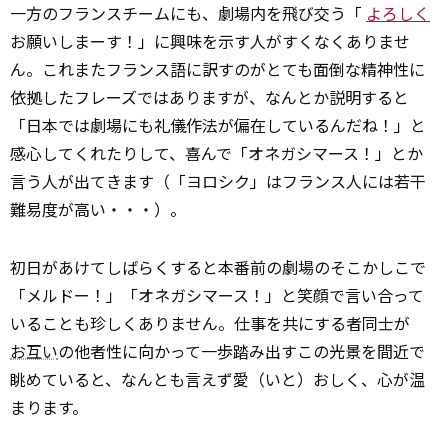
一方のフランスチームにも、劇場内を飛び交う「
よろしく
お願いしまーす！」に興味を示す人がすくなくありませ
ん。これまたフランス語に訳すのがとても面倒な精神性に
依拠したフレーズではありますが、なんとか説明すると
「日本では劇場にも礼儀作法が偏在しているんだね！」と
感心してくれたりして、喜んで「オネガシマース！」とか
言う人が出てきます（「ヨロシク」はフランス人には若干
難易度が高い・・・）。
初日があけてしばらくすると本番前の劇場のそこかしこで
「メルドー！」「オネガシマース！」と笑顔で言い合って
いることも珍しくありません。仕事を共にする者同士が
お互い
の他者性に向かって一歩踏み出すこの光景を間近で
眺めていると、なんとも言えず愛（いと）おしく、心が温
まります。