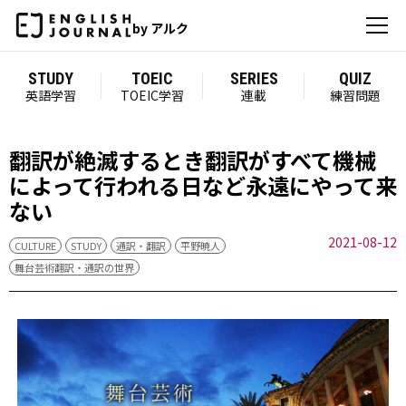
by アルク
STUDY
TOEIC
SERIES
QUIZ
英語学習
TOEIC学習
連載
練習問題
翻訳が絶滅するとき――翻訳がすべて機械
によって行われる日など永遠にやって来
ない
2021-08-12
CULTURE
STUDY
通訳・翻訳
平野暁人
舞台芸術翻訳・通訳の世界