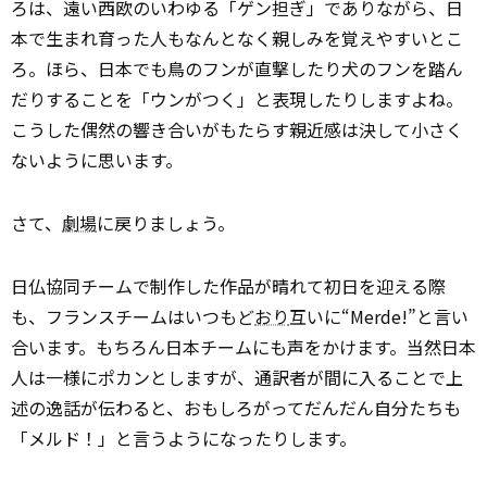
ろは、遠い西欧のいわゆる「ゲン担ぎ」でありながら、日
本で生まれ育った人もなんとなく親しみを覚えやすいとこ
ろ。ほら、日本でも鳥のフンが直撃したり犬のフンを踏ん
だりすることを「ウンがつく」と表現したりしますよね。
こうした偶然の響き合いがもたらす親近感は決して小さく
ないように思います。
さて、
劇場
に戻りましょう。
日仏協同チームで制作した作品が晴れて初日を迎える際
も、フランスチームはいつもど
おり
互いに“Merde!”と言い
合います。もちろん日本チームにも声をかけます。当然日本
人は一様にポカンとしますが、通訳者が間に入ることで上
述の逸話が伝わると、おもしろがってだんだん自分たちも
「メルド！」と言うようになったりします。