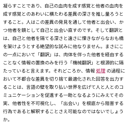
凝らすことであり、自己の血肉を成す感覚と他者の血肉を
成す感覚とのあわいに横たわる差異の深さを推し量ろうと
すること。人はこの差異の発見を通して他者と出会い、か
つ他者を鏡として自己と出会い直すのです。そして翻訳と
は、自己と他者を隔てる深さと遠さに慄きながらなおも橋
を架けようとする絶望的な試みに他なりません。まさにこ
の一点において「翻訳」は、肉体を伴った他者を経由する
ことなく情報の置換のみを行う「機械翻訳」と根源的に隔
たっていると言えます。それどころか、情報
処理
の過程に
おいて不都合な差異を切り捨て最適化された回答を出力す
ることは、言語の壁を取り払い世界を広げて人と人とのコ
ミュニケーションを促進する一助となるようにみえてその
実、他者性を不可視化し、「出会い」を根底から阻害する
行為であると解釈することさえ可能なのではないでしょう
か。