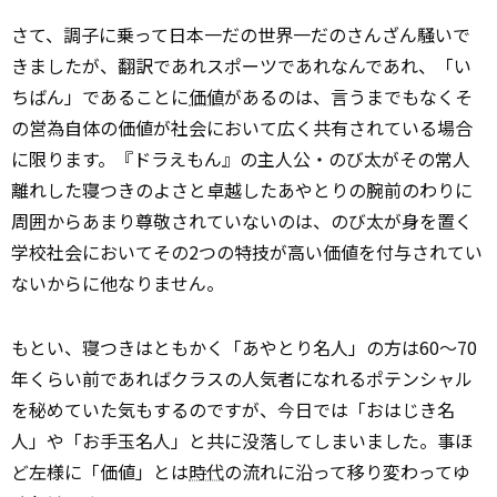
さて、調子に乗って日本一だの世界一だのさんざん騒いで
きましたが、翻訳であれスポーツであれなんであれ、「い
ちばん」であることに
価値
があるのは、言うまでもなくそ
の営為自体の価値が社会において広く共有されている場合
に限ります。『ドラえもん』の主人公・のび太がその常人
離れした寝つきのよさと卓越したあやとりの腕前のわりに
周囲からあまり尊敬されていないのは、のび太が身を置く
学校社会においてその2つの特技が高い価値を付与されてい
ないからに他なりません。
もとい、寝つきはともかく「あやとり名人」の方は60～70
年くらい前であればクラスの人気者になれるポテンシャル
を秘めていた気もするのですが、今日では「おはじき名
人」や「お手玉名人」と共に没落してしまいました。事ほ
ど左様に「価値」とは
時代
の流れに沿って移り変わってゆ