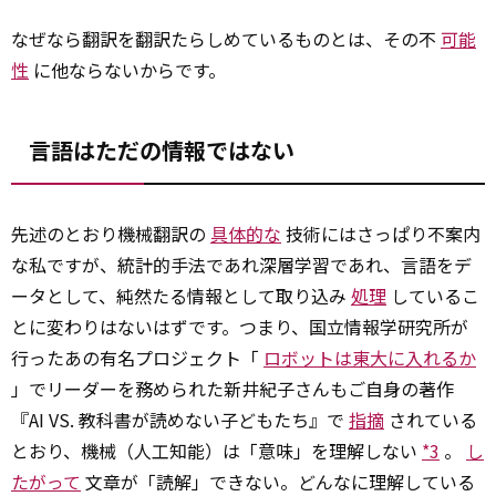
なぜなら翻訳を翻訳たらしめているものとは、その不
可能
性
に他ならないからです。
言語はただの情報ではない
先述のとおり機械翻訳の
具体的な
技術にはさっぱり不案内
な私ですが、統計的手法であれ深層学習であれ、言語をデ
ータとして、純然たる情報として取り込み
処理
しているこ
とに変わりはないはずです。つまり、国立情報学研究所が
行ったあの有名プロジェクト「
ロボットは東大に入れるか
」でリーダーを務められた新井紀子さんもご自身の著作
『AI VS. 教科書が読めない子どもたち』で
指摘
されている
とおり、機械（人工知能）は「意味」を理解しない
*3
。
し
たがって
文章が「読解」できない。どんなに理解している