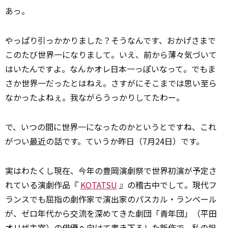
あっ。
やっぱり引っかかりました？そうなんです、おかげさまで
このたび世界一になりまして。いえ、前から薄々気づいて
はいたんですよ。なんかオレ日本一っぽいなって。でもま
さか世界一だったとはねえ。さすがにそこまでは思い至ら
なかったよねぇ。我ながらうっかりしてたわー。
で、いつの間に世界一になったのかというとですね、これ
がつい
最近
の話です。ていうか昨日（7月24日）です。
実はわたくし現在、今年の豊岡演劇祭で世界初演が予定さ
れている演劇作品『
KOTATSU
』の稽古中でして。現代フ
ランスでも屈指の劇作家で演出家のパスカル・ランベール
が、ゼロ年代から交流を深めてきた劇団「青年団」（平田
オリザ主宰）の俳優へ向けて書き下ろした新作で、私の担