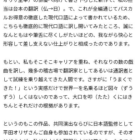
当は台本の翻訳（仏→日）。で、これが全編通じてパスカ
ルお得意の徹底した現代口語によって書かれているため、
こちらも徹底的に現代口語に訳し開いてみたところ、誠に
なんともはや筆舌に尽くしがたいほどの、我ながら快心と
形容して差し支えない仕上がりと相成ったのであります。
もとい、私もそこそこキャリアを重ね、それなりの数の戯
曲を訳し、幾多の稽古場で翻訳家としてあるいは
通訳者
と
して試練を乗り越えてきた人間です。さすがに「うまくで
きた！」という実感だけで世界一を名乗るほど図々（ずう
ずう）しくはないのであって、大口を叩（たた）くにはき
ちんとそれだけの根拠があります。
というのもこの作品、共同演出ならびに日本語監修として
平田オリザさんご自身も参加されているのですが、そのオ