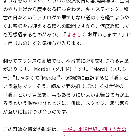
ようなものですが、とりわけ公演初日の客席開場は、企画
の立ち上げから度重なる打ち合わせ、キャスティング、稽
古の日々というアナログで果てしない道のりを経てようや
くお客様をお迎えする晴れの瞬間ですから、何度経験して
も万感極まるものがあり、「
よろしく
お願いします！」に
も自（おの）ずと気持ちが入ります。
翻ってフランスの劇場でも、本番前に必ず交わされる言葉
があります。“Merde!（メルド）”です。“Merci!（メルシ
ー）”じゃなくて“Merde!”。逐語的に直訳すると「糞」と
いう
意味
です。そう、読んで字の如（ごと）く排泄物の
「糞」という言葉を、事もあろうにいよいよ舞台の幕が上
ろうという厳かなひとときに、俳優、スタッフ、演出家ら
が互いに投げつけ合うのです。
この奇矯な慣習の起源は、
一説には19世紀に遡（さかの