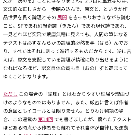
文が「読める」ことにはなりません。2つ目に重要なのは、
文法的な正しさから一歩踏み込んで、原文と、というか作
品世界を貫く論理とその
展開
をきっちりおさえながら読む
こと。SFであれ幻想奇譚（きたん）であれ現代詩であれ、
一見どれほど突飛で荒唐無稽に見えても、人間の筆になる
テクストは必ずなんらかの論理的必然を孕（はら）んでお
り、すべてはそれに則って進行するものだからです。逆に言
えば、原文を支配している論理が精確に取り出せるように
なればなるほど、訳文自体の質も自（おの）ずと高まって
ゆくことになります。
ただし
この場合の「論理」とはわかりやすい理屈や理由づ
けのようなものではありません。また、厳密に言えば作者
の意図ともイコールとは限りません。とりわけ物語の場
合、この連載の
第14回
でも書きましたが、優れたテクスト
ほどある時点から作者をも離れてそれ自体が自律した運動