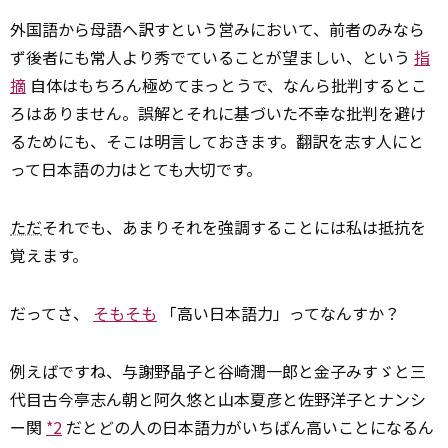
外国語から母語へ訳すという営みにおいて、前者のみなら
ず後者にも常人より秀でていることが望ましい、という
指
摘
自体はもちろん極めてまっとうで、なんら批判するとこ
ろはありません。誤解とそれに基づいた不幸な批判を避け
るためにも、そこは明言しておきます。翻訳を志す人にと
って日本語の力はとても大切です。
ただ
それでも、あまりそれを強調することには私は抵抗を
覚えます。
だってさ、
そもそも
「高い日本語力」ってなんすか？
例えばですね、与謝野晶子と谷崎潤一郎と金子みすゞと三
代目古今亭志ん朝と阿久悠と山本夏彦と佐野洋子とナンシ
ー関
*2
だとどの人の日本語力がいちばん高いことになるん