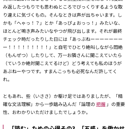
み返したつもりでも思わぬところでびっくりするような取
り違えに気づくもの。そんなときは声が出ちゃいます。し
かも「へゃっ！？」とか「あっぴょおっっ！」みたいな、
ほとんど鳴き声みたいなやつが飛び出します。それが最終
チェック時だったりした日には「あっぶねーーーーーーー
ー！！！！！！！！！」と自宅でひとり絶叫しながら悶絶
（もんぜつ）したりして、万一お隣さんに聞こえていたら
（ていうか絶対聞こえてるけど）どう考えても私のほうが
あぶねーやつです。すまんこっちも必死なんだ許してく
れ。
ともあれ、些（いささ）か駆け足ではありましたが、「精
確な文法理解」から一歩踏み込んだ「論理の
把握
」の重要
性、おわかりいただけましたでしょうか。
「読む」ための心得その3. 「五感」を働かせ