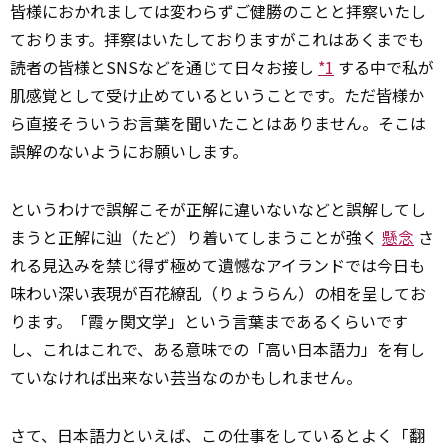
皆様におかれましては変わらずご健勝のことと拝察いたし
ております。拝察はいたしておりますがこれはあくまでも
読者の皆様とSNSなどを通じて日々お接し
*1
する中で私が
肌感覚として受け止めているということです。ただ皆様か
ら直接そういうお言葉を聞いたことはありません。そこは
誤解のないようにお願いします。
というわけで誤解こそが正解に違いないなどと誤解してし
まうと正解に辿（たど）り着いてしまうことが強く
懸念
さ
れる見込みを禁じ得ず極めて遺憾なアイランドでは今日も
味わい深い表現が百花繚乱（りょうらん）の相を呈してお
ります。「霞ヶ関文学」という言葉まであるくらいです
し、これはこれで、ある意味での「高い日本語力」を有し
ていなければ出来ない芸当なのかもしれません。
さて、日本語力といえば、この仕事をしているとよく「翻