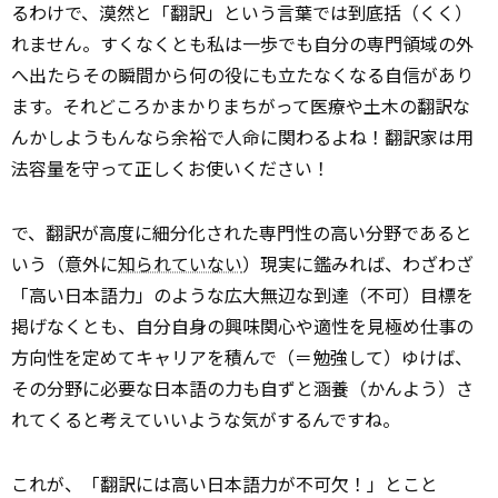
るわけで、漠然と「翻訳」という言葉では到底括（くく）
れません。すくなくとも私は一歩でも自分の専門領域の外
へ出たらその瞬間から何の役にも立たなくなる自信があり
ます。それどころかまかりまちがって医療や土木の翻訳な
んかしようもんなら余裕で人命に関わるよね！翻訳家は用
法容量を守って正しくお使いください！
で、翻訳が高度に細分化された専門性の高い分野であると
いう（意外に
知られていない
）現実に鑑みれば、わざわざ
「高い日本語力」のような広大無辺な到達（不可）目標を
掲げなくとも、自分自身の興味関心や適性を見極め仕事の
方向性を定めてキャリアを積んで（＝勉強して）ゆけば、
その分野に必要な日本語の力も自ずと涵養（かんよう）さ
れてくると考えていいような気がするんですね。
これが、「翻訳には高い日本語力が不可欠！」とこと