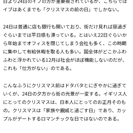
日より24日のイブの方が重要視されているが、こちらでは
イブはあくまでも「クリスマスの前の日」でしかない。
24日は普通に店も銀行も開いて
おり
、街だけ見れば昼過ぎ
ぐらいまでは平日感も漂っている。とはいえ22日ぐらいか
ら年始までオフィスを閉じてしまう会社も多く、この時期
に集中して有給休暇を取る人も多い。国全体がどこかふわ
ふわと浮かれている12月は社会がほぼ機能しないのだが、
これも「仕方がない」のである。
こんなふうにクリスマス前はドタバタとにぎやかに過ぎて
いくが、24日の夕方から街の光景が一変する。イギリス人
にとってのクリスマスは、日本人にとってのお正月そのも
の。クリスマスは「家族や
親
戚と過ごす日」であり、カッ
プルがデートするロマンチックな日ではないのである。