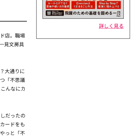
詳しく見る
ード店。職場
一見文房具
？大通りに
つつ「不思議
てこんなにカ
良しだったの
らカードをも
きやっと「不