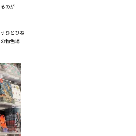
けるのが
もうひとひね
密の物色場