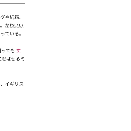
タグや紙箱、
ど。
かわいい
がっている。
買っても
す
に忍ばせるミ
で、イギリス