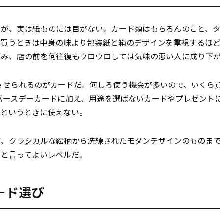
いが、実は紙ものには目がない。カード類はもちろんのこと、
を買うときは中身の味より包装紙と箱のデザインを重視するほ
悩み、店の前を何往復もウロウロしては気味の悪い人に成り下
発させられるのがカードだ。何しろ使う機会が多いので、いくら
バースデーカードに加え、用途を選ばないカードやプレゼント
ざというときに使えない。
故、クラ
シカ
ルな絵柄から洗練されたモダンデザインのものま
」と言ってよいレベルだ。
ード選び