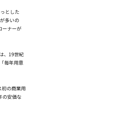
ょっとした
番が多いの
コーナーが
は、19世紀
は「毎年用意
ス初の商業用
年の安価な