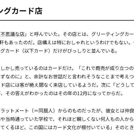
ングカード店
「
不思議な
店」と呼んでいた。その店とは、グリーティングカ
2軒もあったのだ。店構えは特におしゃれというわけでもない。
ングカード（以下カード）だけがびっしりと並んでいる。
。しかし売っているのはカードだけ。「これで商売が成り立つの
はずなのに」と、余計なお世話だと言われそうなことまで考え
ード店には客が絶え間なく来店しているようだ。次に「どうし
、その答えがわかったのはその年の12月になってからだ。
フラットメート（＝同居人）からのものだったが、彼女とは仲
場や当時通っていた学校で、それほど親しくない何人もの人か
てくるほど、この国にはカード文化が根付いている」――そのと