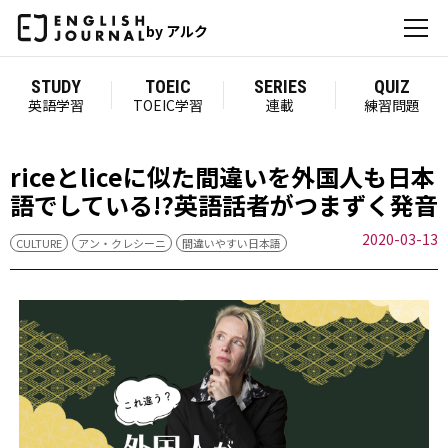
by アルク
STUDY
TOEIC
SERIES
QUIZ
英語学習
TOEIC学習
連載
練習問題
riceとliceに似た間違いを外国人も日本
語でしている!?英語話者がつまずく発音
2020-03-13
CULTURE
アン・クレシーニ
間違いやすい日本語