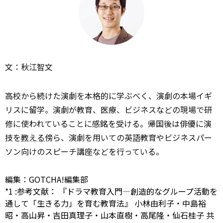
文：秋江智文
高校から続けた演劇を本格的に学ぶべく、演劇の本場イギ
リスに留学。演劇が教育、医療、ビジネスなどの現場で研
修に使われていることに感銘を受ける。帰国後は俳優に演
技を
教える
傍ら、演劇を用いての英語教育やビジネスパー
ソン向けのスピーチ講座などを行っている。
編集：GOTCHA!編集部
*1
:
参考文献：
『ドラマ教育入門―創造的なグループ活動を
通して「生きる力」を育む教育法』
小林由利子・中島裕
昭・高山昇・吉田真理子・山本直樹・高尾隆・仙石桂子 共