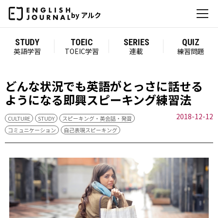
by アルク
STUDY
TOEIC
SERIES
QUIZ
英語学習
TOEIC学習
連載
練習問題
どんな状況でも英語がとっさに話せる
ようになる即興スピーキング練習法
2018-12-12
CULTURE
STUDY
スピーキング・英会話・発音
コミュニケーション
自己表現スピーキング