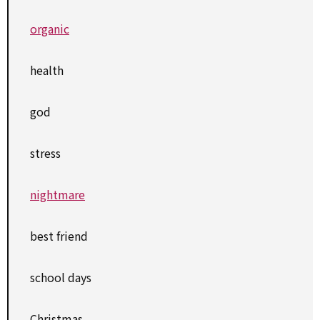
organic
health
god
stress
nightmare
best friend
school days
Christmas