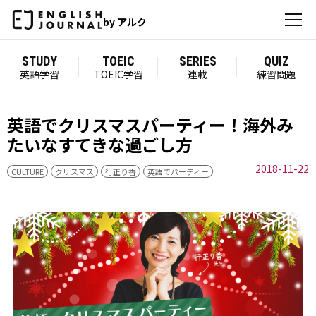
by アルク
STUDY
TOEIC
SERIES
QUIZ
英語学習
TOEIC学習
連載
練習問題
英語でクリスマスパーティー！海外み
たいなすてきな過ごし方
2018-11-22
CULTURE
クリスマス
行正り香
英語でパーティー