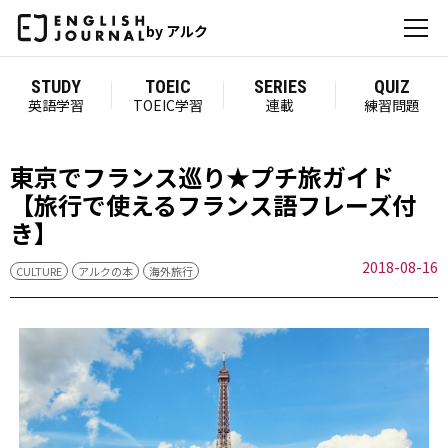
by アルク
STUDY
TOEIC
SERIES
QUIZ
英語学習
TOEIC学習
連載
練習問題
東京でフランス巡り★プチ旅ガイド
【旅行で使えるフランス語フレーズ付
き】
2018-08-16
CULTURE
アルクの本
海外旅行