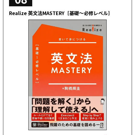
Realize 英文法MASTERY［基礎～必修レベル］