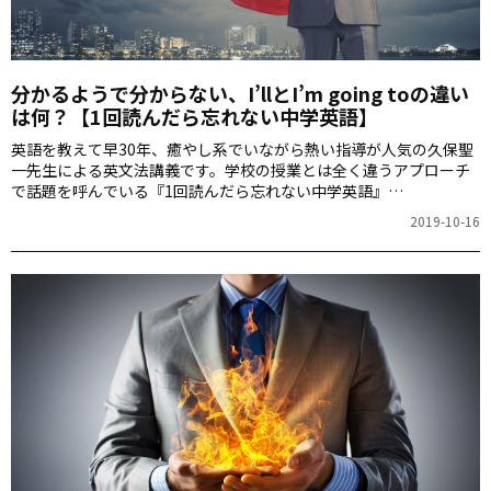
分かるようで分からない、I’llとI’m going toの違い
は何？【1回読んだら忘れない中学英語】
英語を教えて早30年、癒やし系でいながら熱い指導が人気の久保聖
一先生による英文法講義です。学校の授業とは全く違うアプローチ
で話題を呼んでいる『1回読んだら忘れない中学英語』
（KADOKAWA）のエッセンスをぎゅっと詰め込んだ連載。今回は、
2019-10-16
I’llとI’m going to、canとbe able toの違いにクローズアップしま
す。