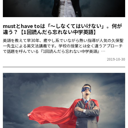
mustとhave toは「～しなくてはいけない」。何が
違う？【1回読んだら忘れない中学英語】
英語を教えて早30年、癒やし系でいながら熱い指導が人気の久保聖
一先生による英文法講義です。学校の授業とは全く違うアプローチ
で話題を呼んでいる『1回読んだら忘れない中学英語』
（KADOKAWA）のエッセンスをぎゅっと詰め込んだ連載。今回は、
2019-10-30
I’llとI’m going to、canとbe able toの違いにクローズアップしま
す。