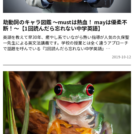
助動詞のキャラ図鑑 ～mustは熱血！ mayは優柔不
断！～【1回読んだら忘れない中学英語】
英語を教えて早30年、癒やし系でいながら熱い指導が人気の久保聖
一先生による英文法講義です。学校の授業とは全く違うアプローチ
で話題を呼んでいる『1回読んだら忘れない中学英語』
（KADOKAWA）のエッセンスをぎゅっと詰め込んだ連載。今回は、
2019-10-12
文に一言加えるだけで表現力が一気に広がる助動詞のお話です。