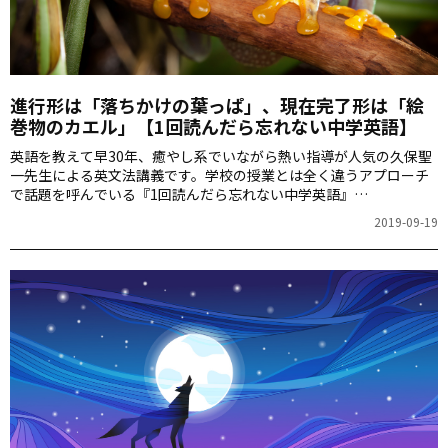
進行形は「落ちかけの葉っぱ」、現在完了形は「絵
巻物のカエル」【1回読んだら忘れない中学英語】
英語を教えて早30年、癒やし系でいながら熱い指導が人気の久保聖
一先生による英文法講義です。学校の授業とは全く違うアプローチ
で話題を呼んでいる『1回読んだら忘れない中学英語』
（KADOKAWA）のエッセンスをぎゅっと詰め込んだ連載。第1回は
2019-09-19
英語の語順は「江戸っ子」風というお話です。