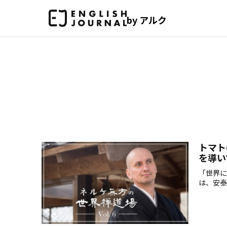
by アルク
トマト
を導い
「世界に
は、安泰