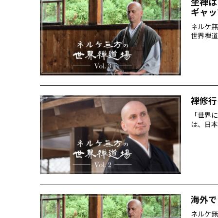
坐禅は
ギャッ
ネルケ無
世界禅道
禅修行
「世界に
は、日本
海外で
ネルケ無