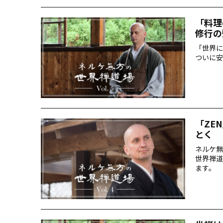
「料理
修行の
「世界に
ついに安
「ZE
とく
ネルケ無
世界禅道
ます。