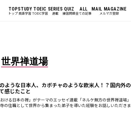
TOP
STUDY
TOEIC
SERIES
QUIZ
ALL
MAIL MAGAZINE
トップ
英語学習
TOEIC学習
連載
練習問題
全ての記事
メルマガ登録
世界禅道場
のような日本人、カボチャのような欧米人！？国内外の
て感じたこと
おける日本の禅」がテーマのエッセイ連載「ネルケ無方の世界禅道場」
寺の住職として世界から集まった弟子を導いた経験をお話しいただきま