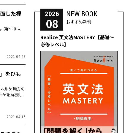
2026
面した禅
NEW BOOK
08
おすすめ新刊
。第5回は、
Realize 英文法MASTERY［基礎～
必修レベル］
2021-04-29
本」をひも
ネルケ無方の
たかを解説し
2021-04-15