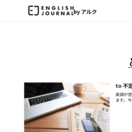
by アルク
to 
英語が苦
ます。今