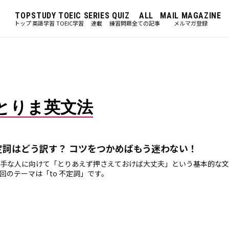
TOP
STUDY
TOEIC
SERIES
QUIZ
ALL
MAIL MAGAZINE
トップ
英語学習
TOEIC学習
連載
練習問題
全ての記事
メルマガ登録
とりま英文法
不定詞はどう訳す？ コツをつかめばもう迷わない！
手な人に向けて「とりあえず押さえておけば大丈夫」という基本的な文
回のテーマは「to 不定詞」です。