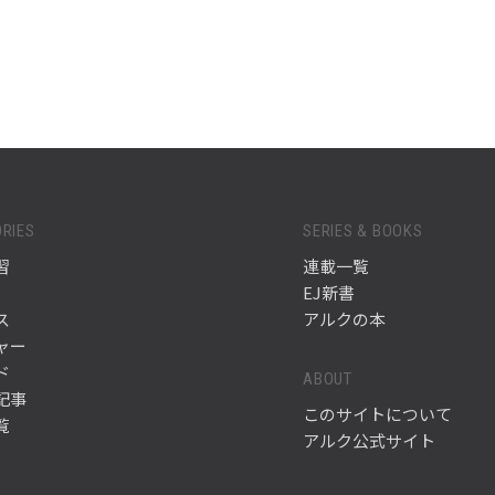
RIES
SERIES & BOOKS
習
連載一覧
EJ新書
ス
アルクの本
ャー
ド
ABOUT
記事
このサイトについて
覧
アルク公式サイト