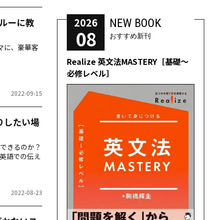
2026
ルーに教
NEW BOOK
08
おすすめ新刊
マに、豪華客
Realize 英文法MASTERY［基礎～
必修レベル］
2022-09-15
りしたい場
できるのか？
英語での伝え
2022-08-23