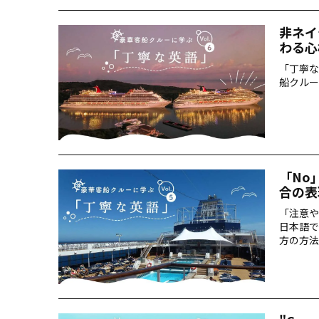
非ネイ
わる心
「丁寧な
船クルー
「No
合の表
「注意や
日本語で
方の方法