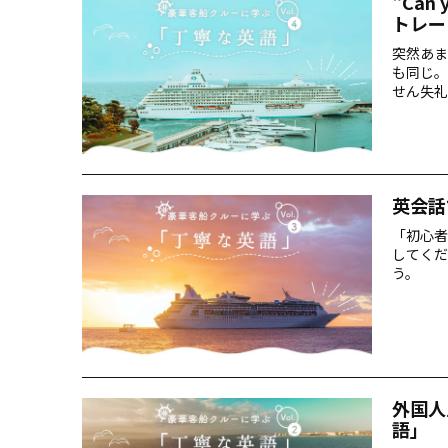
"Can
トレー
突然あま
も同じ。
せん失礼
英会話
「初心者
してくだ
う。
外国人
語」