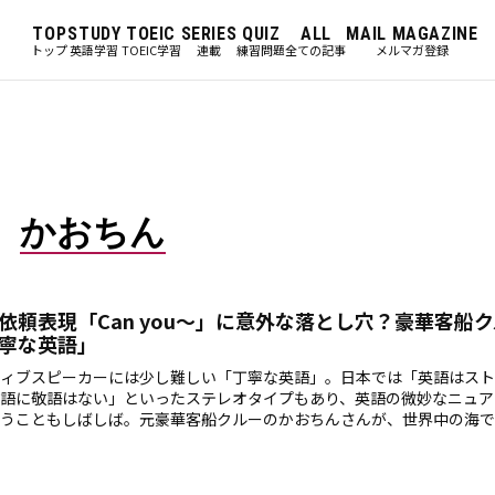
TOP
STUDY
TOEIC
SERIES
QUIZ
ALL
MAIL MAGAZINE
トップ
英語学習
TOEIC学習
連載
練習問題
全ての記事
メルマガ登録
かおちん
依頼表現「Can you～」に意外な落とし穴？豪華客船
寧な英語」
ィブスピーカーには少し難しい「丁寧な英語」。日本では「英語はスト
語に敬語はない」といったステレオタイプもあり、英語の微妙なニュア
うこともしばしば。元豪華客船クルーのかおちんさんが、世界中の海で
ピソードを交えて、「丁寧な英語」を解説します。