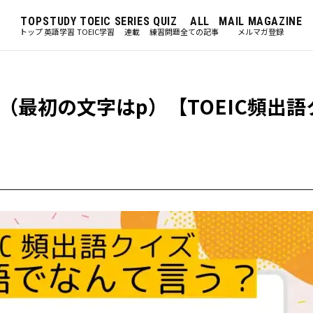
TOP
STUDY
TOEIC
SERIES
QUIZ
ALL
MAIL MAGAZINE
トップ
英語学習
TOEIC学習
連載
練習問題
全ての記事
メルマガ登録
最初の文字はp）【TOEIC頻出語