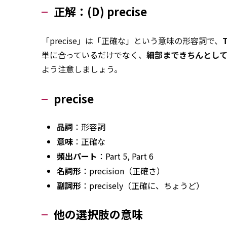
正解：(D) precise
「precise」は「正確な」という意味の形容詞で、
単に合っているだけでなく、
細部まできちんとし
よう注意しましょう。
precise
品詞
：形容詞
意味
：正確な
頻出パート
：Part 5, Part 6
名詞形
：precision（正確さ）
副詞形
：precisely（正確に、ちょうど）
他の選択肢の意味