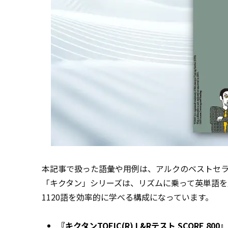
本記事で扱った語彙や用例は、アルクのベストセラー書籍『
「キクタン」シリーズは、リズムに乗って英単語を覚
1120語を効率的に学べる構成になっています。
『
キクタンTOEIC(R) L&Rテスト SCORE 800
』