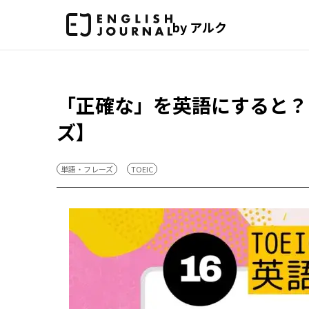
by アルク
「正確な」を英語にすると？（
ズ】
単語・フレーズ
TOEIC