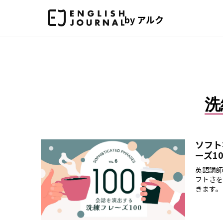
by アルク
洗
ソフト
ーズ1
英語講師
フトさを
きます。