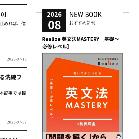
2026
0】
NEW BOOK
08
止めれば、信
おすすめ新刊
Realize 英文法MASTERY［基礎～
必修レベル］
2023-07-18
る洗練フ
、本記事では相
2023-07-07