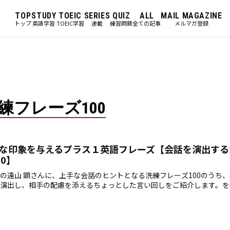
TOP
STUDY
TOEIC
SERIES
QUIZ
ALL
MAIL MAGAZINE
トップ
英語学習
TOEIC学習
連載
練習問題
全ての記事
メルマガ登録
練フレーズ100
な印象を与えるプラス１英語フレーズ【会話を演出する
00】
の遠山 顕さんに、上手な会話のヒントとなる洗練フレーズ100のうち
演出し、相手の配慮を添えるちょっとした言い回しをご紹介します。を