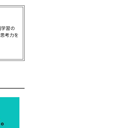
語学習の
や思考力を
』