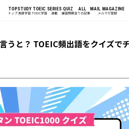
TOP
STUDY
TOEIC
SERIES
QUIZ
ALL
MAIL MAGAZINE
トップ
英語学習
TOEIC学習
連載
練習問題
全ての記事
メルマガ登録
うと？ TOEIC頻出語をクイズで