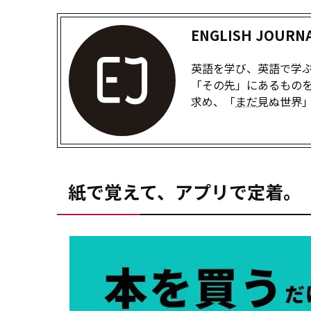
ENGLISH JOUR
英語を学び、英語で学ぶた
「その先」にあるもの
求め、「
まだ
見ぬ世界
紙で覚えて、アプリで定着。『キク