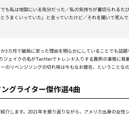
／でも私は地獄にいる気分だった／私の気持ちが裏切られるた
っとうまくいっていた」と言っていたけど／それを聞いて死んで
か3カ月で破局に至った理由を
明らかに
していることでも話題
トによりジェイクの名がTwitterでトレンド入りする異例の事態に
ラーのリベンジソングの切れ味は今もなお健在、ということな
ソングライター傑作選4曲
紹介します。2021年を振り返りながら、アメリカ出身の女性