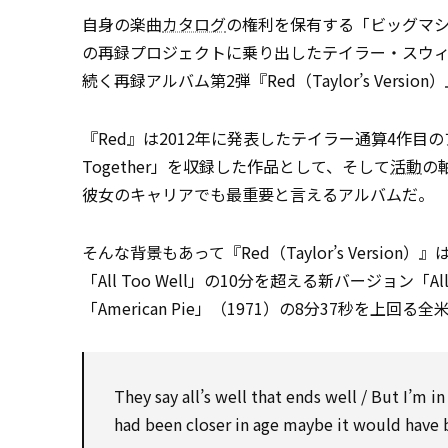
自身の楽曲
カタログ
の権利を保有する「ビッグマシ
の再録プロジェクトに乗り出したテイラー・スウィフト。そんな
続く再録アルバム第2弾『Red（Taylor’s Versi
『Red』は2012年に発表したテイラー通算4作目のアルバム。
Together」を収録した作品として、そして
活動
の
彼女のキャリアでも最重要と言えるアルバムだ。
そんな背景もあって『Red（Taylor’s Versio
「All Too Well」の10分を超える新バージョン「All
「American Pie」（1971）の8分37秒を上
They say all’s well that ends well / But I’m 
had been closer in age maybe it would have 