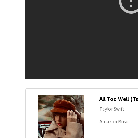
All Too Well (T
Taylor Swift
Amazon Music