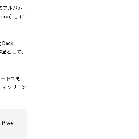
のアルバム
sion）』に
Back
作品として、
ャートでも
ドン・マクリーン
 if we