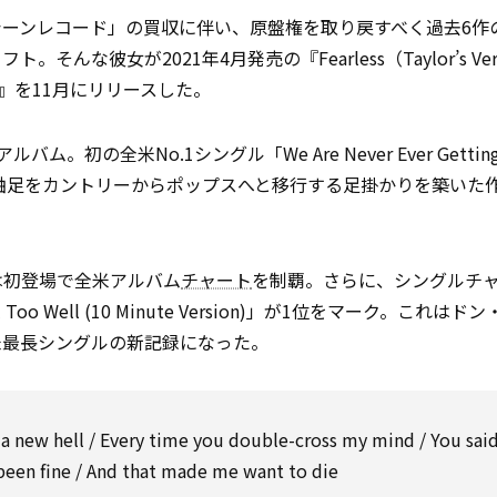
ーンレコード」の買収に伴い、原盤権を取り戻すべく過去6作
彼女が2021年4月発売の『Fearless（Taylor’s Ver
on）』を11月にリリースした。
初の全米No.1シングル「We Are Never Ever Getting 
軸足をカントリーからポップスへと移行する足掛かりを築いた
n）』は初登場で全米アルバム
チャート
を制覇。さらに、シングルチ
 Too Well (10 Minute Version)」が1位をマーク。これは
回る全米最長シングルの新記録になった。
in a new hell / Every time you double-cross my mind / You said
been fine / And that made me want to die