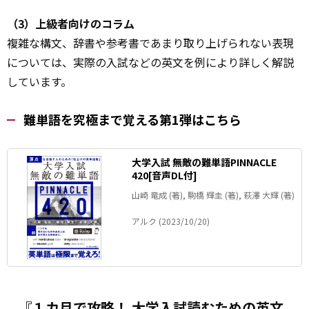
（3）上級者向けのコラム
複雑な構文、辞書や参考書であまり取り上げられない表現
については、実際の入試などの英文を例により詳しく解説
しています。
難単語を究極まで覚える第1弾はこちら
大学入試 無敵の難単語PINNACLE
420[音声DL付]
山崎 竜成 (著), 駒橋 輝圭 (著), 萩澤 大輝 (著)
アルク (2023/10/20)
『１カ月で攻略！ 大学入試読むための英文