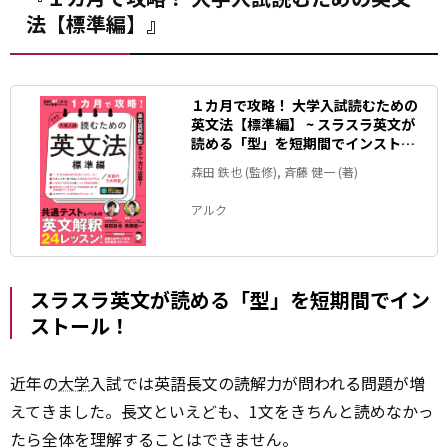
法【標準編】』
１カ月で攻略！ 大学入試読むための
英文法【標準編】 ~ スラスラ英文が
読める「型」を短期間でインストー
ル！[音声DL付]
森田 鉄也 (監修), 斉藤 健一 (著)
アルク
スラスラ英文が読める「型」を短期間でイン
ストール！
近年の
大学
入試では英語長文の読解力が問われる問題が増
えてきました。長文といえども、1文をきちんと読めなかっ
たら全体を理解することはできません。