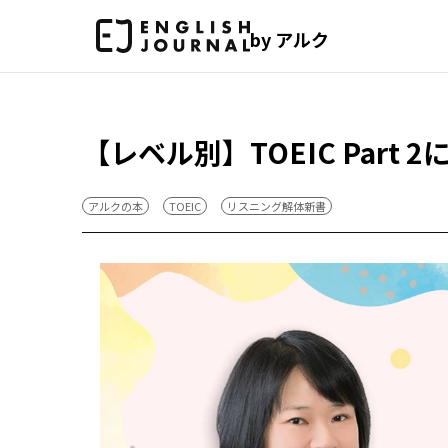
by アルク
【レベル別】TOEIC Par
アルクの本
TOEIC
リスニング解体新書