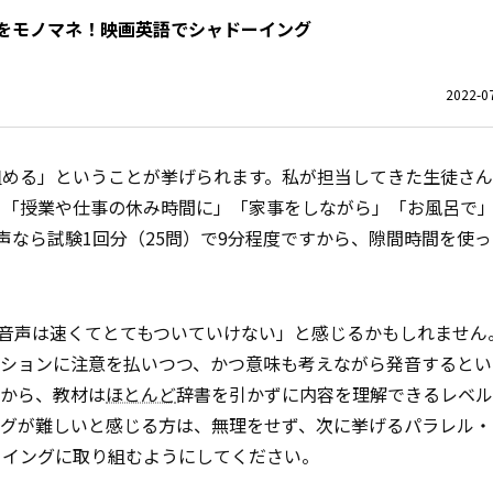
をモノマネ！映画英語でシャドーイング
2022-07
組める」ということが挙げられます。私が担当してきた生徒さ
」「授業や仕事の休み時間に」「家事をしながら」「お風呂で
音声なら試験1回分（25問）で9分程度ですから、隙間時間を使
2の音声は速くてとてもついていけない」と感じるかもしれません
ーションに注意を払いつつ、かつ意味も考えながら発音するとい
すから、教材は
ほとんど
辞書を引かずに内容を理解できるレベル
ングが難しいと感じる方は、無理をせず、次に挙げるパラレル・
ーイングに取り組むようにしてください。