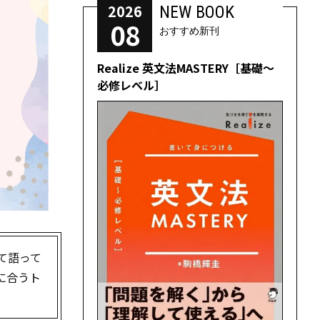
2026
NEW BOOK
08
おすすめ新刊
Realize 英文法MASTERY［基礎～
必修レベル］
いて語って
に合うト