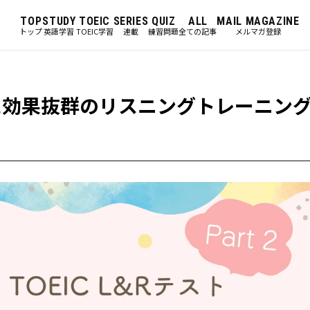
TOP
STUDY
TOEIC
SERIES
QUIZ
ALL
MAIL MAGAZINE
トップ
英語学習
TOEIC学習
連載
練習問題
全ての記事
メルマガ登録
t 2に効果抜群のリスニングトレーニン