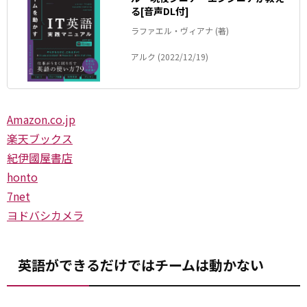
る[音声DL付]
ラファエル・ヴィアナ (著)
アルク (2022/12/19)
Amazon.co.jp
楽天ブックス
紀伊國屋書店
honto
7net
ヨドバシカメラ
英語ができるだけではチームは動かない