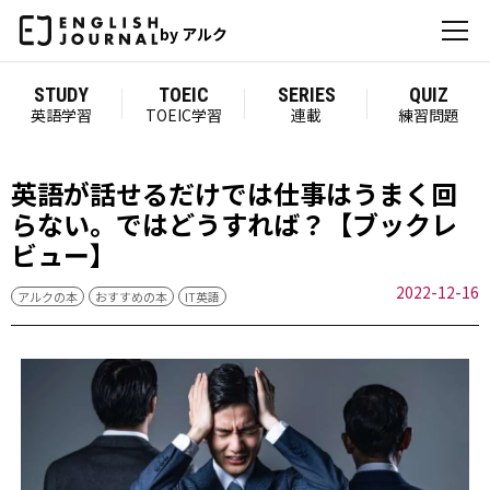
by アルク
STUDY
TOEIC
SERIES
QUIZ
英語学習
TOEIC学習
連載
練習問題
英語が話せるだけでは仕事はうまく回
らない。ではどうすれば？【ブックレ
ビュー】
2022-12-16
アルクの本
おすすめの本
IT英語