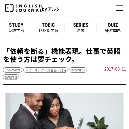
by アルク
STUDY
TOEIC
SERIES
QUIZ
英語学習
TOEIC学習
連載
練習問題
「依頼を断る」機能表現。仕事で英語
を使う方は要チェック。
2017-08-11
アルクの本
スピーキング・英会話・発音
BUSINESS
機能表現