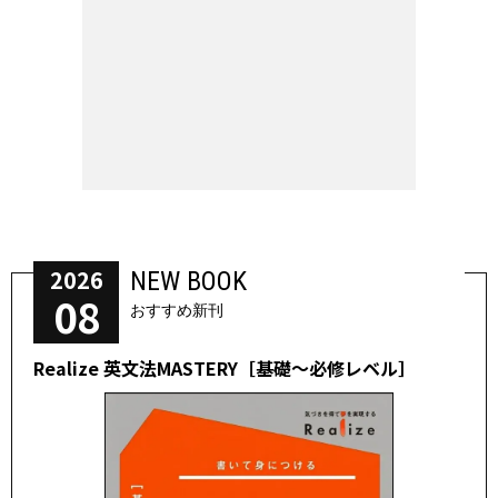
2026
NEW BOOK
08
おすすめ新刊
Realize 英文法MASTERY［基礎～必修レベル］