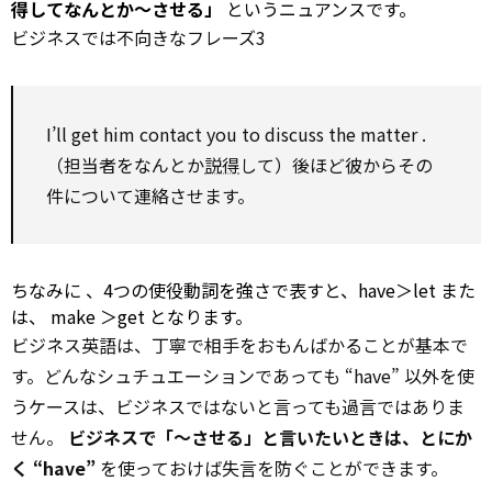
得してなんとか～させる」
というニュアンスです。
ビジネスでは不向きなフレーズ3
I’ll get him
contact
you
to
discuss
the
matter
.
（担当者をなんとか
説得
して）後ほど彼からその
件について連絡させます。
ちなみに
、4つの使役動詞を強さで表すと、have＞let また
は、
make
＞get となります。
ビジネス英語は、丁寧で相手をおもんばかることが基本で
す。どんなシュチュエーションであっても “have” 以外を使
うケースは、ビジネスではないと言っても過言ではありま
せん。
ビジネスで「～させる」と言いたいときは、とにか
く “have”
を使っておけば失言を防ぐことができます。