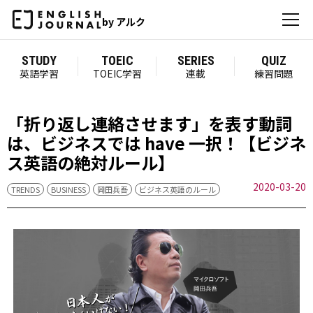
by アルク
STUDY
TOEIC
SERIES
QUIZ
英語学習
TOEIC学習
連載
練習問題
「折り返し連絡させます」を表す動詞
は、ビジネスでは have 一択！【ビジネ
ス英語の絶対ルール】
2020-03-20
TRENDS
BUSINESS
岡田兵吾
ビジネス英語のルール