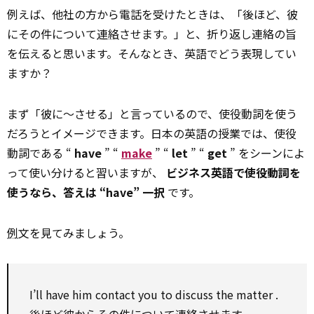
例えば、他社の方から電話を受けたときは、「後ほど、彼
にその件について
連絡
させます。」と、折り返し連絡の旨
を伝えると思います。そんなとき、英語でどう表現してい
ますか？
まず「彼に～させる」と言っているので、使役動詞を使う
だろうとイメージできます。日本の英語の授業では、使役
動詞である “
have
” “
make
” “
let
” “
get
” をシーンによ
って使い分けると習いますが、
ビジネス英語で使役動詞を
使うなら、答えは “have” 一択
です。
例
文を見てみましょう。
I’ll have him
contact
you
to
discuss
the
matter
.