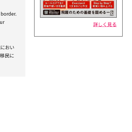
 border.
ur
詳しく見る
境におい
法移民に