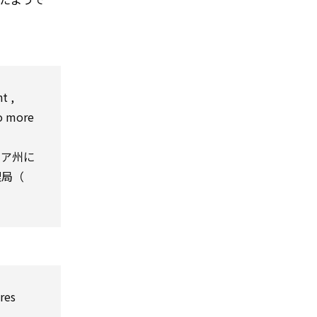
nt
,
o
more
ニア州に
理局（
ires