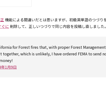
修正
機能による間違いだとは思いますが、初級英単語のつづり
すぐに
削除して、正しいつづりで同じ内容を投稿し直しました
lifornia
for
Forest fires that,
with
proper
Forest
Management
ct
together,
which
is unlikely, I have ordered FEMA
to
send
n
 money!
19年1月9日