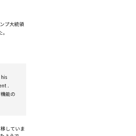
ンプ大統領
た。
 his
ent
.
府機能の
に移していま
たようで