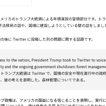
アメリカのトランプ大統領による年頭演説の冒頭部分です。トラ
不法移民の話や、国境に建設しようとしている壁の話をしまし
後に Twitter に投稿した別の問題に関する話題です。
ess
to
the nation, President Trump took
to
Twitter
to
voice
ity and the
ongoing
government shutdown: forest
managem
、トランプ
大統領
は Twitter で、国境の安全や現在進行中の政
て、彼の考えを表明した。森林管理についてである。
げるトランプ政権は、アメリカの国益になる信じることを表明し、実行
処理
についても、彼は自身の
主張
を口にせずにはいられなかっ