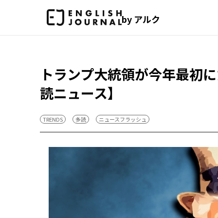
by アルク
トランプ大統領が今年最初に
読ニュース】
TRENDS
多読
ニュースフラッシュ