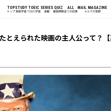
TOP
STUDY
TOEIC
SERIES
QUIZ
ALL
MAIL MAGAZINE
トップ
英語学習
TOEIC学習
連載
練習問題
全ての記事
メルマガ登録
たとえられた映画の主人公って？【