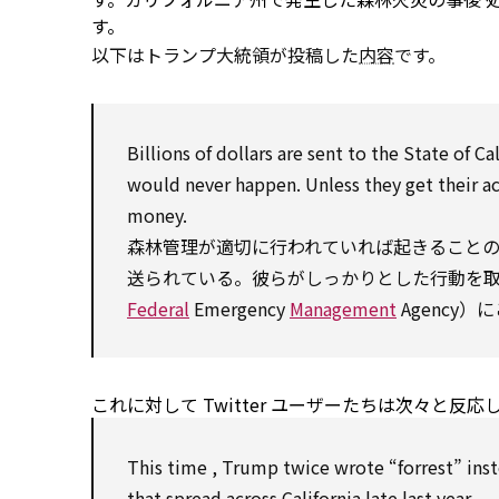
す。
以下はトランプ大統領が投稿した
内容
です。
Billions of dollars are sent
to
the
State
of Ca
would
never happen.
Unless
they get their
a
money.
森林管理が適切に行われていれば起きること
送られている。彼らがしっかりとした行動を
Federal
Emergency
Management
Agency
これに対して Twitter ユーザーたちは次々と
This time
, Trump twice wrote “forrest”
ins
that
spread
across
California late last year.