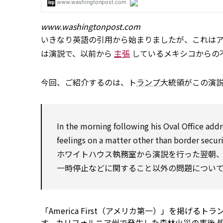
www.washingtonpost.com
いきなり英語の引用から始まりましたが、これは
は演説で、以前から
主張
しているメキシコからの
今回、ご紹介するのは、ト
ランプ
大統領がこの演説の
In the morning
following
his
Oval
Office
addr
feelings
on
a
matter
other than
border secur
ホワイトハウス執務室から演説を行った翌朝
一時停止などに関すること以外の問題につい
「America First（アメリカ第一）」を掲
す。カリフォルニア州で発生した森林火災の事後