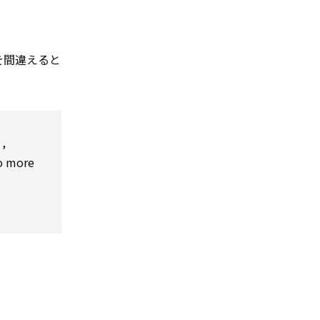
を間違えると
。
,
o
more