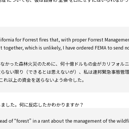
lifornia
for
Forrest fires that,
with
proper
Forrest
Manageme
ct
together,
which
is unlikely, I have ordered FEMA
to
send
n
のなかった森林火災のために、何十億ドルもの金がカリフォル
取らない限り（できるとは思えないが）、私は連邦緊急事態管
）にこれ以上の資金を送らないよう命令した。
反応しました。何に反応したかわかりますか？
tead of
“forest” in a rant about the
management
of the wildf