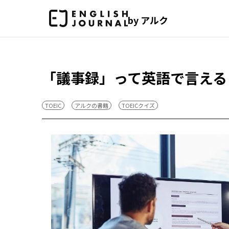
by アルク
「議事録」って英語で言える？【
TOEIC
アルクの書籍
TOEICクイズ