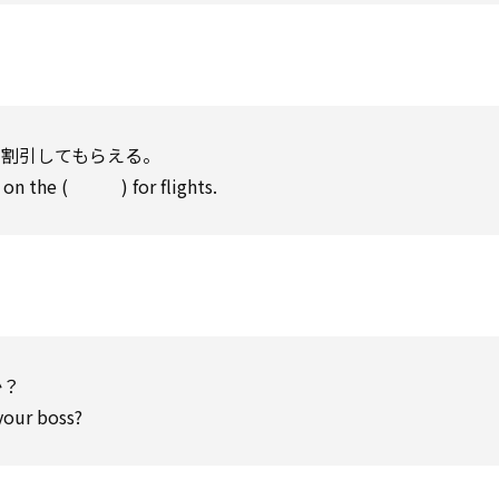
を割引してもらえる。
nt on the ( ) for flights.
か？
your boss?